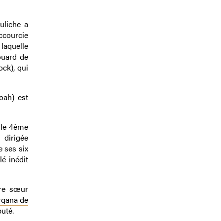
uliche a
ccourcie
laquelle
ouard de
ock), qui
oah) est
t le 4ème
 dirigée
 ses six
é inédit
pre sœur
rqana de
buté.