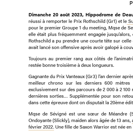
P
Dimanche 20 août 2023, Hippodrome de Deauv
réussi à remporter le Prix Rothschild (Gr1) et le
Su
pour le premier Groupe 1 du meeting, Mqse de Sev
elle était plus fréquemment engagée jusqu’alors, 
Rothschild a pu prendre une courte tête sur celle q
avait lancé son offensive après avoir galopé à couv
Toujours au premier rang aux côtés de l’animat
restée bonne troisième à deux longueurs.
Gagnante du Prix Vanteaux (Gr3) l’an dernier après
meilleur chrono sur les derniers 600 mètres 
exclusivement sur des parcours de 2 000 à 2 100 
dernières sorties… Supplémentée pour son retour 
dans cette épreuve dont on disputait la 20ème édit
Mqse de Sévigné est une sœur de Méandre (Slic
Ondoyante (Slickly), maiden alors âgée de 13 ans,
février 2022.
Une fille de Saxon Warrior est née en 20