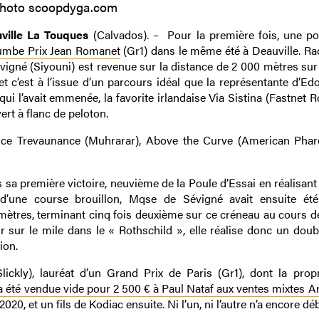
hoto scoopdyga.com
ille La Touques
(Calvados). – Pour la première fois, une po
mbe Prix Jean Romanet
(Gr1) dans le même été à Deauville. Ra
igné (Siyouni) est revenue sur la distance de 2 000 mètres sur 
et c’est à l’issue d’un parcours idéal que la représentante d’Ed
ui l’avait emmenée, la favorite irlandaise Via Sistina (Fastnet R
ert à flanc de peloton.
rice Trevaunance (Muhrarar), Above the Curve (American Phar
 sa première victoire, neuvième de la Poule d’Essai en réalisan
d’une course brouillon, Mqse de Sévigné avait ensuite été
mètres, terminant cinq fois deuxième sur ce créneau au cours de
sur le mile dans le « Rothschild », elle réalise donc un doubl
ion.
kly), lauréat d’un Grand Prix de Paris (Gr1), dont la pro
a été vendue vide pour 2 500 € à Paul Nataf aux ventes mixtes A
20, et un fils de Kodiac ensuite. Ni l’un, ni l’autre n’a encore dé