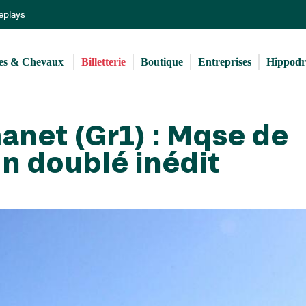
Aller
Replays
au
contenu
principal
s & Chevaux 
Billetterie
Boutique
Entreprises
Hippod
net (Gr1) : Mqse de
un doublé inédit