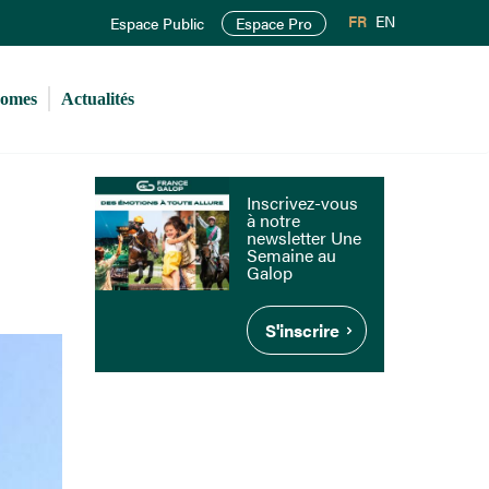
FR
EN
Espace Public
Espace Pro
romes
Actualités
Inscrivez-vous
à notre
newsletter Une
Semaine au
Galop
S'inscrire