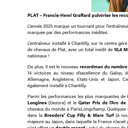
PLAT – Francis-Henri Graffard pulvérise les rec
L’année 2025 marque un tournant pour l’entraîneur
marquée par des performances inédites.
L’entraîneur installé à Chantilly, sur le centre 
de chevaux de Plat, avec un total inédit de
10,4 M
nationaux !
De plus, il est le nouveau
recordman du nombre
14 victoires au niveau d’excellence du Galop, d
Allemagne, Angleterre, Etats-Unis et Japon. C
également installé à Chantilly.
Parmi les performances les plus marquantes de F
Longines
(Gezora) et le
Qatar Prix de l’Arc d
chevaux du monde à ParisLongchamp. Quelques sem
dans la
Breeders’ Cup Filly & Mare Turf
(à nou
majeure au Japon, dans laquelle la France n’avait 
s’est offert un
double record
: celui du chrono de 