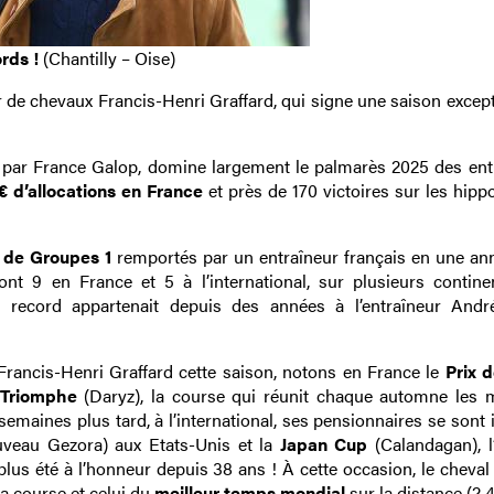
ords !
(Chantilly – Oise)
 de chevaux Francis-Henri Graffard, qui signe une saison except
géré par France Galop, domine largement le palmarès 2025 des ent
€ d’allocations en France
et près de 170 victoires sur les hip
 de Groupes 1
remportés par un entraîneur français en une an
ont 9 en France et 5 à l’international, sur plusieurs contine
e record appartenait depuis des années à l’entraîneur Andr
rancis-Henri Graffard cette saison, notons en France le
Prix 
e Triomphe
(Daryz), la course qui réunit chaque automne les m
aines plus tard, à l’international, ses pensionnaires se sont
veau Gezora) aux Etats-Unis et la
Japan Cup
(Calandagan), l
plus été à l’honneur depuis 38 ans ! À cette occasion, le cheval
la course et celui du
meilleur temps mondial
sur la distance (2 