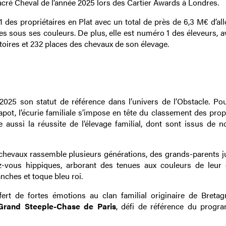
 sacré Cheval de l’année 2025 lors des Cartier Awards à Londres.
des propriétaires en Plat avec un total de près de 6,3 M€ d’all
es sous ses couleurs. De plus, elle est numéro 1 des éleveurs, a
toires et 232 places des chevaux de son élevage.
025 son statut de référence dans l’univers de l’Obstacle. Pou
ot, l’écurie familiale s’impose en tête du classement des propr
re aussi la réussite de l’élevage familial, dont sont issus de 
 chevaux rassemble plusieurs générations, des grands-parents j
ez-vous hippiques, arborant des tenues aux couleurs de leur
nches et toque bleu roi.
ert de fortes émotions au clan familial originaire de Bretag
Grand Steeple-Chase de Paris
, défi de référence du prog