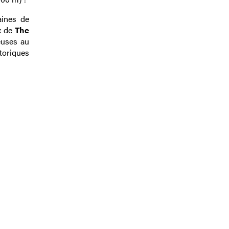
aines de
ux de
The
ieuses au
toriques