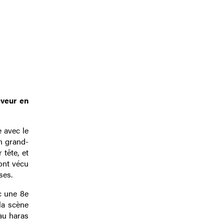
eveur en
e avec le
on grand-
 tête, et
ont vécu
ses.
c une 8e
la scène
 au haras