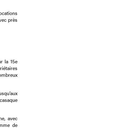
ocations
vec près
r la 15e
iétaires
nombreux
usqu’aux
 casaque
ne, avec
ramme de