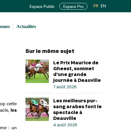
FR
EN
Espace Public
Espace Pro
romes
Actualités
Sur le même sujet
Le Prix Maurice de
Gheest, sommet
d’une grande
journée à Deauville
7 août 2026
Les meilleurs pur-
op cette
sang arabes font le
acle,
les
spectacle à
Deauville
4 août 2026
rme : un