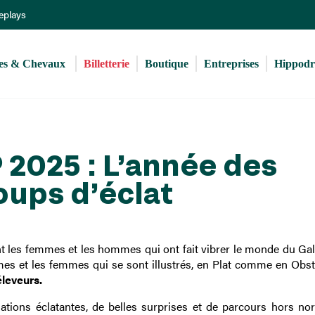
Aller
Replays
au
contenu
principal
s & Chevaux 
Billetterie
Boutique
Entreprises
Hippod
2025 : L’année des
oups d’éclat
ant les femmes et les hommes qui ont fait vibrer le monde du Gal
mmes et les femmes qui se sont illustrés, en Plat comme en Obst
éleveurs.
mations éclatantes, de belles surprises et de parcours hors no