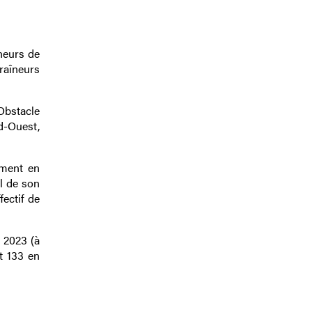
îneurs de
traîneurs
Obstacle
ud-Ouest,
ement en
el de son
ectif de
n 2023 (à
t 133 en