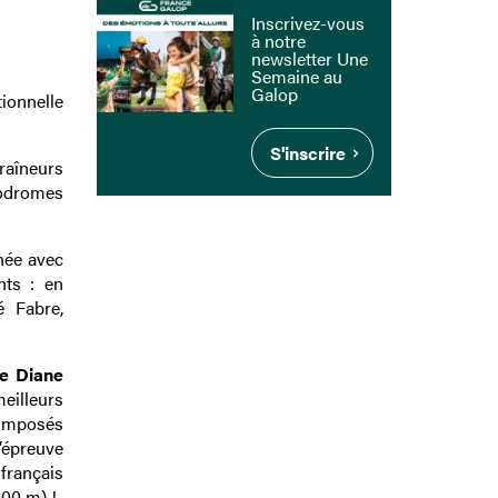
Inscrivez-vous
à notre
newsletter Une
Semaine au
Galop
ionnelle
S'inscrire
raîneurs
podromes
née avec
nts : en
é Fabre,
de Diane
eilleurs
 imposés
’épreuve
 français
400 m) !