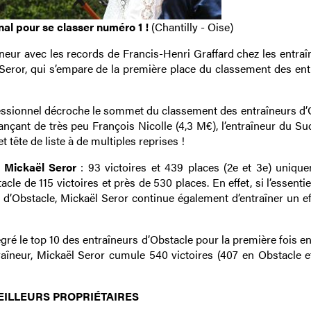
nal pour se classer numéro 1 !
(Chantilly - Oise)
nneur avec les records de Francis-Henri Graffard chez les entra
l Seror, qui s’empare de la première place du classement des en
ofessionnel décroche le sommet du classement des entraîneurs d’
ançant de très peu François Nicolle (4,3 M€), l’entraîneur du S
tête de liste à de multiples reprises !
e Mickaël Seror
: 93 victoires et 439 places (2e et 3e) uniqu
cle de 115 victoires et près de 530 places. En effet, si l’essenti
 d’Obstacle, Mickaël Seror continue également d’entraîner un eff
égré le top 10 des entraîneurs d’Obstacle pour la première fois e
traîneur, Mickaël Seror cumule 540 victoires (407 en Obstacle e
EILLEURS PROPRIÉTAIRES