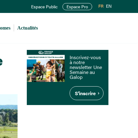
FR
EN
Espace Public
Espace Pro
romes
Actualités
e
Inscrivez-vous
à notre
newsletter Une
Semaine au
Galop
S'inscrire