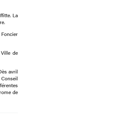
itte. La
re.
 Foncier
Ville de
ès avril
 Conseil
fférentes
drome de