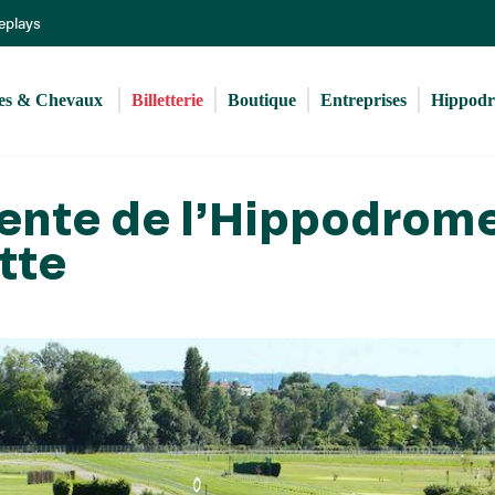
Aller
Replays
au
contenu
principal
s & Chevaux 
Billetterie
Boutique
Entreprises
Hippod
vente de l’Hippodrom
tte