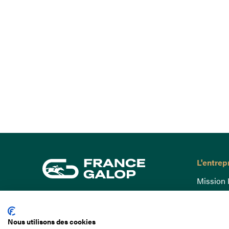
L'entrep
Mission 
Gouvern
15 Boulevard de Douaumont
Baromètr
75017 Paris
Nous utilisons des cookies
Comptes
01 49 10 20 29