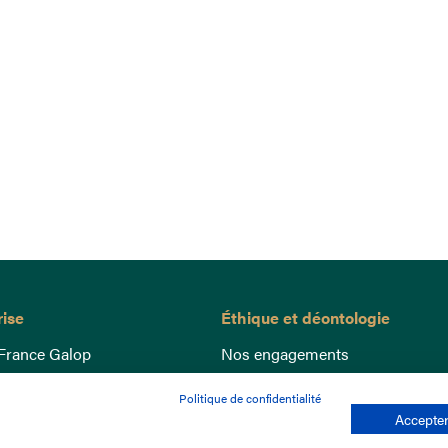
rise
Éthique et déontologie
France Galop
Nos engagements
ance
Lutte anti-dopage
Politique de confidentialité
e du Galop
Bien être equin
Accepter
 sociaux
Index Egalité Femmes-Hommes