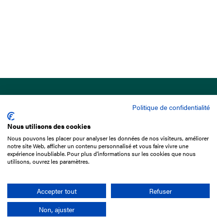
Politique de confidentialité
Nous utilisons des cookies
Nous pouvons les placer pour analyser les données de nos visiteurs, améliorer
15 Boulevard de Douaumont
notre site Web, afficher un contenu personnalisé et vous faire vivre une
75017 Paris
expérience inoubliable. Pour plus d'informations sur les cookies que nous
utilisons, ouvrez les paramètres.
01 49 10 20 29
Rechercher
Accepter tout
Refuser
Non, ajuster