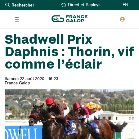
Rechercher
Aller
EN
Direct et Replays
au
contenu
principal
Shadwell Prix
Daphnis : Thorin, vif
comme l’éclair
Samedi 22 août 2020 - 16:23
France Galop