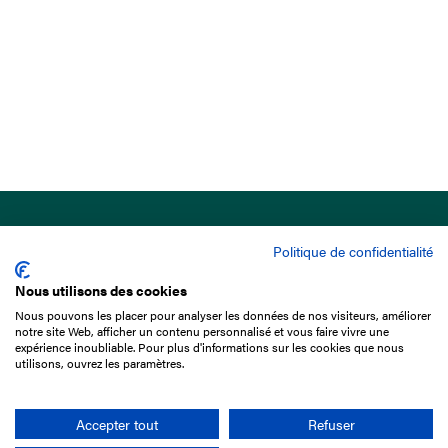
Politique de confidentialité
Nous utilisons des cookies
Nous pouvons les placer pour analyser les données de nos visiteurs, améliorer
15 Boulevard de Douaumont
notre site Web, afficher un contenu personnalisé et vous faire vivre une
75017 Paris
expérience inoubliable. Pour plus d'informations sur les cookies que nous
utilisons, ouvrez les paramètres.
01 49 10 20 29
Rechercher
Accepter tout
Refuser