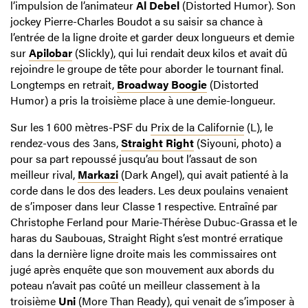
l’impulsion de l’animateur
Al Debel
(Distorted Humor). Son
jockey Pierre-Charles Boudot a su saisir sa chance à
l’entrée de la ligne droite et garder deux longueurs et demie
sur
Apilobar
(Slickly), qui lui rendait deux kilos et avait dû
rejoindre le groupe de tête pour aborder le tournant final.
Longtemps en retrait,
Broadway Boogie
(Distorted
Humor) a pris la troisième place à une demie-longueur.
Sur les 1 600 mètres-PSF du
Prix de la Californie
(L), le
rendez-vous des 3ans,
Straight Right
(Siyouni, photo) a
pour sa part repoussé jusqu’au bout l’assaut de son
meilleur rival,
Markazi
(Dark Angel), qui avait patienté à la
corde dans le dos des leaders. Les deux poulains venaient
de s’imposer dans leur Classe 1 respective. Entraîné par
Christophe Ferland pour Marie-Thérèse Dubuc-Grassa et le
haras du Saubouas, Straight Right s’est montré erratique
dans la dernière ligne droite mais les commissaires ont
jugé après enquête que son mouvement aux abords du
poteau n’avait pas coûté un meilleur classement à la
troisième
Uni
(More Than Ready), qui venait de s’imposer à