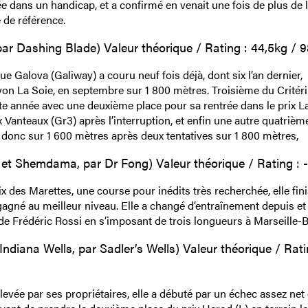
 dans un handicap, et a confirmé en venait une fois de plus de l’
e de référence.
par Dashing Blade) Valeur théorique / Rating : 44,5kg / 9
ue Galova (Galiway) a couru neuf fois déjà, dont six l’an dernier,
yon La Soie, en septembre sur 1 800 mètres. Troisième du Crité
tte année avec une deuxième place pour sa rentrée dans le prix L
 Vanteaux (Gr3) après l’interruption, et enfin une autre quatrièm
t donc sur 1 600 mètres après deux tentatives sur 1 800 mètres,
 et Shemdama, par Dr Fong) Valeur théorique / Rating : -
x des Marettes, une course pour inédits très recherchée, elle fini
gagné au meilleur niveau. Elle a changé d’entraînement depuis et
de Frédéric Rossi en s’imposant de trois longueurs à Marseille-B
Indiana Wells, par Sadler’s Wells) Valeur théorique / Rati
Élevée par ses propriétaires, elle a débuté par un échec assez net