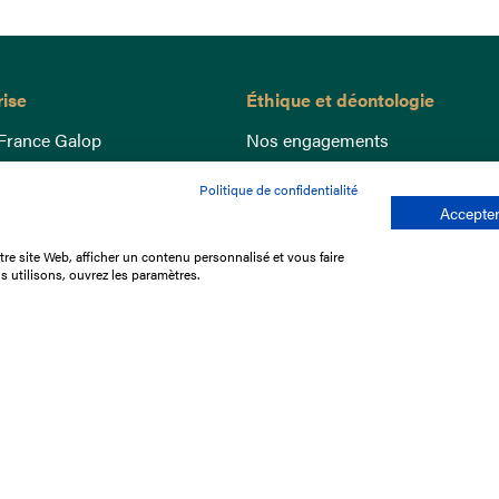
rise
Éthique et déontologie
France Galop
Nos engagements
ance
Lutte anti-dopage
Politique de confidentialité
e du Galop
Bien être equin
Accepter
 sociaux
Index Egalité Femmes-Hommes
re site Web, afficher un contenu personnalisé et vous faire
re les courses
Jeu responsable
s utilisons, ouvrez les paramètres.
que
'emploi
e stage
ffres
res