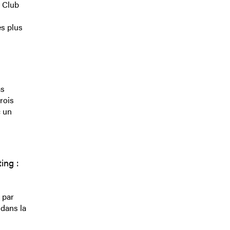
y Club
es plus
as
rois
c un
ing :
 par
 dans la