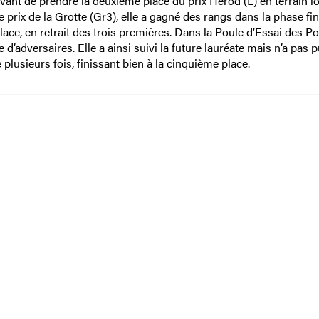
avant de prendre la deuxième place du prix Herod (L) en terrain l
prix de la Grotte (Gr3), elle a gagné des rangs dans la phase fin
place, en retrait des trois premières. Dans la Poule d’Essai des P
d’adversaires. Elle a ainsi suivi la future lauréate mais n’a pas p
 plusieurs fois, finissant bien à la cinquième place.