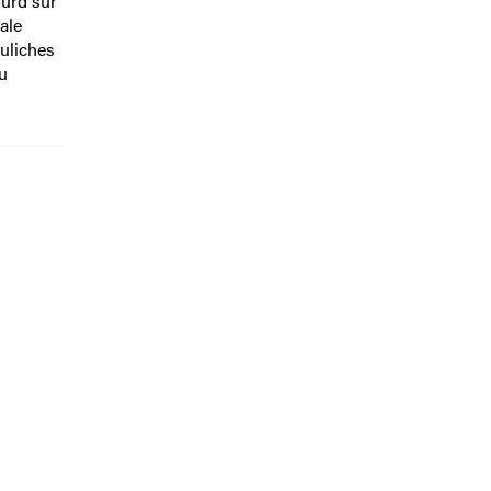
ourd sur
ale
ouliches
u