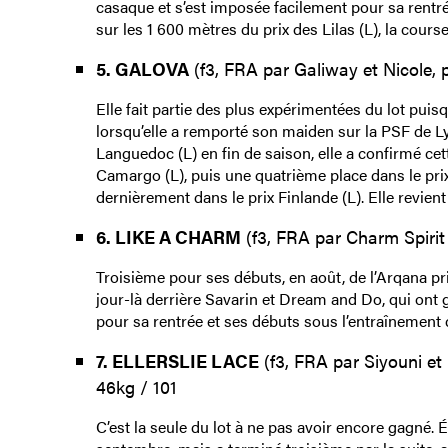
casaque et s’est imposée facilement pour sa rentrée
sur les 1 600 mètres du prix des Lilas (L), la cours
5. GALOVA
(f3, FRA par Galiway et Nicole, 
Elle fait partie des plus expérimentées du lot puisq
lorsqu’elle a remporté son maiden sur la PSF de L
Languedoc (L) en fin de saison, elle a confirmé ce
Camargo (L), puis une quatrième place dans le prix
dernièrement dans le prix Finlande (L). Elle revien
6. LIKE A CHARM
(f3, FRA par Charm Spirit
Troisième pour ses débuts, en août, de l’Arqana pri
jour-là derrière Savarin et Dream and Do, qui ont 
pour sa rentrée et ses débuts sous l’entraînement 
7. ELLERSLIE LACE
(f3, FRA par Siyouni et 
46kg / 101
C’est la seule du lot à ne pas avoir encore gagné. 