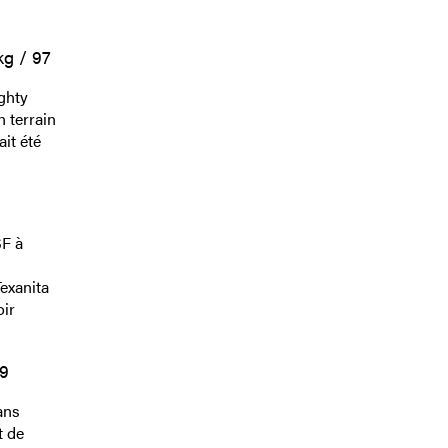
kg / 97
ghty
 terrain
ait été
SF à
exanita
oir
99
ans
t de