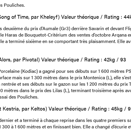
es Pouliches.
ng of Time, par Kheleyf) Valeur théorique / Rating : 44
 deuxième du prix d’Aumale (Gr3) derrière Savarin et devant Fli
le Haras de Bouquetot-Critérium des ventes d’octobre Arqana en
 elle a terminé sixième en se comportant très plaisamment. Elle av
lors, par Pivotal) Valeur théorique / Rating : 42kg / 93
Porcelaine (Kodiac) a gagné pour ses débuts sur 1 600 mètres P
rface mais sur 1 300 mètres dans le prix Montenica (L), elle s’est
rentrée et ses débuts sur le gazon sur les 1 200 mètres du prix T
600 mètres dans le prix des Lilas (L), terminant troisième après av
Essai des Pouliches.
 Kestria, par Keltos) Valeur théorique / Rating : 45kg / 
 dernier et a terminé à chaque reprise dans les quatre premiers s
 300 à 1 600 mètres et en finissant bien. Elle a changé d’écurie e