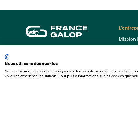
L'entrep
Mission 
Gouvern
15 Boulevard de Douaumont
Baromètr
75017 Paris
Nous utilisons des cookies
Comptes
01 49 10 20 29
Nous pouvons les placer pour analyser les données de nos visiteurs, améliorer not
Comprend
vivre une expérience inoubliable. Pour plus d'informations sur les cookies que nou
Rechercher
Docuthè
Métiers
Offres d
Offres d
Appel d'o
Partenai