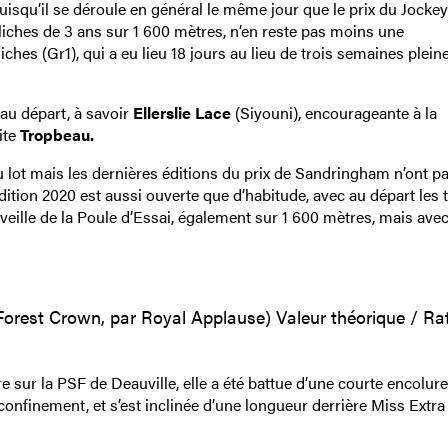
isqu’il se déroule en général le même jour que le prix du Jocke
iches de 3 ans sur 1 600 mètres, n’en reste pas moins une
hes (Gr1), qui a eu lieu 18 jours au lieu de trois semaines plein
au départ, à savoir
Ellerslie Lace
(Siyouni), encourageante à la
ite
Tropbeau.
 du lot mais les dernières éditions du prix de Sandringham n’ont p
ition 2020 est aussi ouverte que d’habitude, avec au départ les t
a veille de la Poule d’Essai, également sur 1 600 mètres, mais ave
Forest Crown, par Royal Applause) Valeur théorique / Rat
sur la PSF de Deauville, elle a été battue d’une courte encolure
onfinement, et s’est inclinée d’une longueur derrière Miss Extra