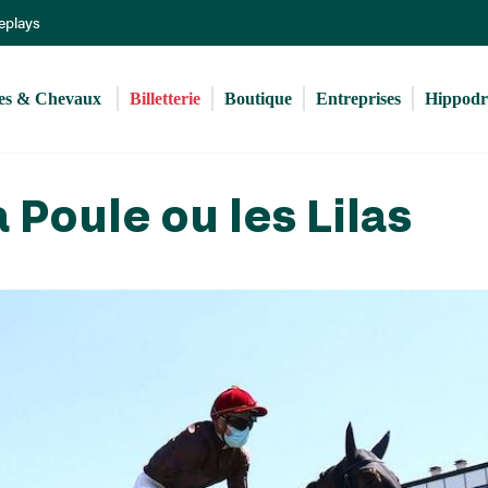
Aller
Replays
au
contenu
principal
s & Chevaux 
Billetterie
Boutique
Entreprises
Hippod
 Poule ou les Lilas