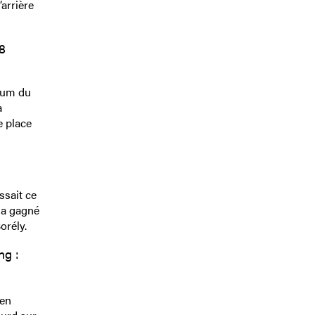
arrière
8
rium du
a
e place
ssait ce
 a gagné
orély.
ng :
 en