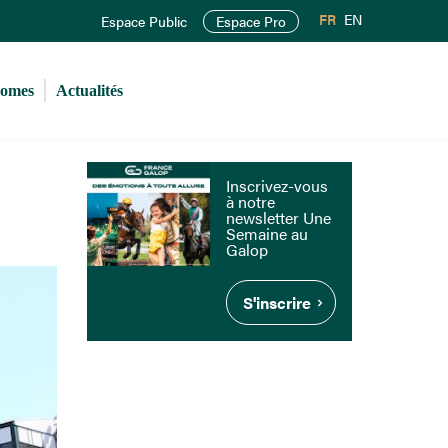
FR
EN
Espace Public
Espace Pro
romes
Actualités
Inscrivez-vous
à notre
newsletter Une
Semaine au
Galop
S'inscrire