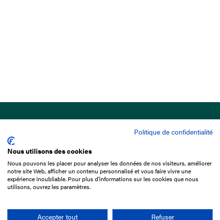
Politique de confidentialité
Nous utilisons des cookies
Nous pouvons les placer pour analyser les données de nos visiteurs, améliorer
15 Boulevard de Douaumont
notre site Web, afficher un contenu personnalisé et vous faire vivre une
75017 Paris
expérience inoubliable. Pour plus d'informations sur les cookies que nous
utilisons, ouvrez les paramètres.
01 49 10 20 29
Rechercher
Accepter tout
Refuser