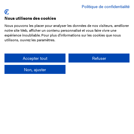
Politique de confidentialité
Nous utilisons des cookies
Nous pouvons les placer pour analyser les données de nos visiteurs, améliorer
15 Boulevard de Douaumont
notre site Web, afficher un contenu personnalisé et vous faire vivre une
75017 Paris
expérience inoubliable. Pour plus d'informations sur les cookies que nous
utilisons, ouvrez les paramètres.
01 49 10 20 29
Rechercher
Accepter tout
Refuser
Non, ajuster
L'entreprise
Mission France Galop
Gouvernance
Baromètre du Galop
Comptes sociaux
Comprendre les courses
Docuthèque