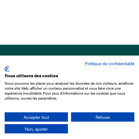
Politique de confidentialité
Nous utilisons des cookies
Nous pouvons les placer pour analyser les données de nos visiteurs, améliorer
15 Boulevard de Douaumont
notre site Web, afficher un contenu personnalisé et vous faire vivre une
75017 Paris
expérience inoubliable. Pour plus d'informations sur les cookies que nous
utilisons, ouvrez les paramètres.
01 49 10 20 29
Rechercher
Accepter tout
Refuser
Non, ajuster
L'entreprise