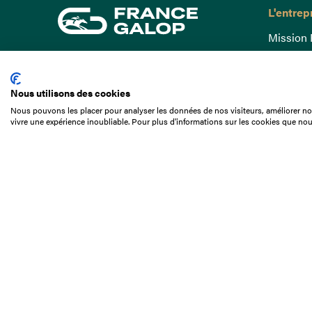
L'entrep
Mission 
Gouvern
15 Boulevard de Douaumont
Baromètr
75017 Paris
Nous utilisons des cookies
Comptes
01 49 10 20 29
Nous pouvons les placer pour analyser les données de nos visiteurs, améliorer not
Comprend
vivre une expérience inoubliable. Pour plus d'informations sur les cookies que nou
Rechercher
Docuthè
Métiers
Offres d
Offres d
Appel d'o
Partenai
Nous con