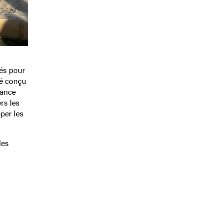
és pour
té conçu
rance
rs les
per les
les