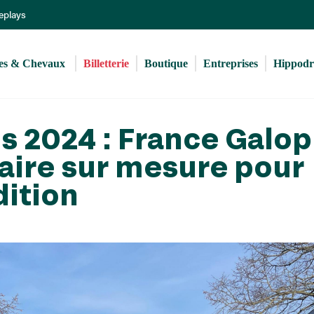
Aller
Replays
au
contenu
principal
s & Chevaux 
Billetterie
Boutique
Entreprises
Hippod
s 2024 : France Galop
raire sur mesure pour
dition