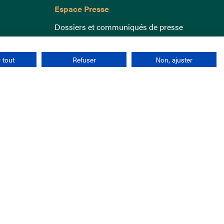
Espace Presse
Dossiers et communiqués de presse
 tout
Refuser
Non, ajuster
nées personnelles
CGU
Cookies