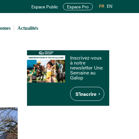
FR
EN
Espace Public
Espace Pro
romes
Actualités
Inscrivez-vous
à notre
newsletter Une
Semaine au
Galop
S'inscrire