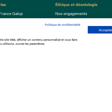
rise
Éthique et déontologie
France Galop
Nos engagements
ance
Lutte anti-dopage
Politique de confidentialité
e du Galop
Bien être equin
Accepter
 sociaux
Index Egalité Femmes-Hommes
re site Web, afficher un contenu personnalisé et vous faire
re les courses
Jeu responsable
s utilisons, ouvrez les paramètres.
que
'emploi
e stage
ffres
res
tacter
Mentions légales
Protection des don