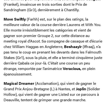
(Frankel), invaincue en trois sorties dont le Prix de
Sandringham (Gr3), dernièrement à Chantilly.
Move Swiftly
(Farhh) est, sur le plan des
ratings,
la
meilleure valeur de la course derrière Laurens et With You.
Elle monte irrésistiblement les catégories et vient de
gagner son premier Groupe 2, sur cette distance au
meeting royal d’Ascot. Sa compagne de casaque et d’écurie
chez William Haggas en Angleterre,
Beshaayir
(Iffraaj), n’a
pas tenu le coup en prenant les devants dans les Falmouth
Stakes (Gr1), sous la pluie, et elle a terminé cinquième juste
derrière Qabala ce jour-là. C’était une course un peu
étrange, remportée par l’animatrice
Veracious,
en plein
épanouissement.
Magical Dreamer
(Acclamation), qui vient de gagner le
Grand Prix Anjou-Bretagne (L) à Nantes, et
Joplin
(Solider
Hollow), qui vient de gagner une Listed sur ce parcours à
Deauville, tentent de grimper une grande marche.