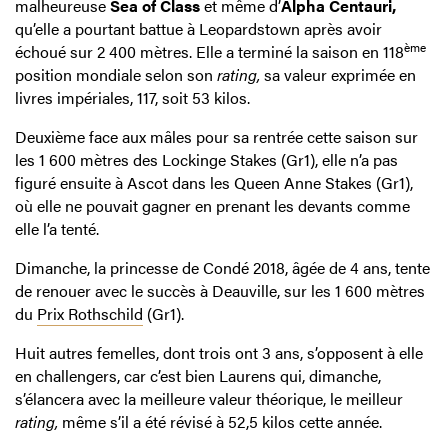
malheureuse
Sea of Class
et même d’
Alpha Centauri,
qu’elle a pourtant battue à Leopardstown après avoir
ème
échoué sur 2 400 mètres. Elle a terminé la saison en 118
position mondiale selon son
rating,
sa valeur exprimée en
livres impériales, 117, soit 53 kilos.
Deuxième face aux mâles pour sa rentrée cette saison sur
les 1 600 mètres des Lockinge Stakes (Gr1), elle n’a pas
figuré ensuite à Ascot dans les Queen Anne Stakes (Gr1),
où elle ne pouvait gagner en prenant les devants comme
elle l’a tenté.
Dimanche, la princesse de Condé 2018, âgée de 4 ans, tente
de renouer avec le succès à Deauville, sur les 1 600 mètres
du
Prix Rothschild
(Gr1).
Huit autres femelles, dont trois ont 3 ans, s’opposent à elle
en challengers, car c’est bien Laurens qui, dimanche,
s’élancera avec la meilleure valeur théorique, le meilleur
rating,
même s’il a été révisé à 52,5 kilos cette année.