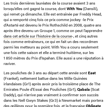
Les trois dernières lauréates de la course avaient 3 ans
lorsqu’elles ont gagné la course, dont
With You
(Dansili),
qui remet ça dimanche. Elle est entraînée par Freddy Head,
qui a remporté cinq fois ce prix comme jockey -le Prix
d’Astarté est devenu le Prix Rothschild en 2008, quatre ans
après être devenu un Groupe 1, comme on peut l’apprendre
dans cet article sur l’histoire de la course
-, et cinq autres
fois comme entraîneurs, ce qui en fait un des recordmen
parmi les metteurs au point. With You a couru seulement
une fois cette saison et elle a terminé huitième, sur les
1 850 mètres du Prix d’Ispahan. Elle aussi a une réputation à
raviver.
Les pouliches de 3 ans au départ cette année sont
East
(Frankel), nettement battue dans les Mille Guinées
irlandaises (Gr1) après avoir pris la troisième place de The
Emirates Poule d’Essai des Pouliches (Gr1),
Qabala
(Scat
Daddy), qui n’arrive pas vraiment à confirmer son succès
dans les Nell Gwyn Stakes (Gr3) à Newmarket mais portera
des œillères pour la première fois, et la française
Obligate