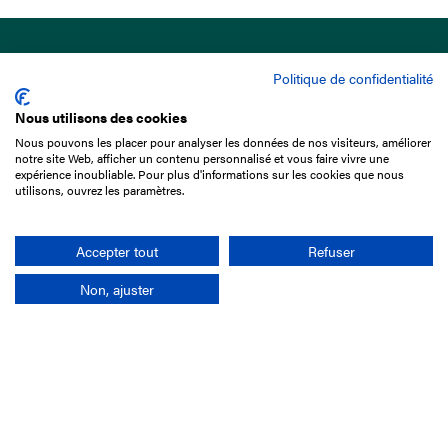
Politique de confidentialité
Nous utilisons des cookies
Nous pouvons les placer pour analyser les données de nos visiteurs, améliorer
15 Boulevard de Douaumont
notre site Web, afficher un contenu personnalisé et vous faire vivre une
75017 Paris
expérience inoubliable. Pour plus d'informations sur les cookies que nous
utilisons, ouvrez les paramètres.
01 49 10 20 29
Rechercher
Accepter tout
Refuser
Non, ajuster
L'entreprise
Mission France Galop
Gouvernance
Baromètre du Galop
Comptes sociaux