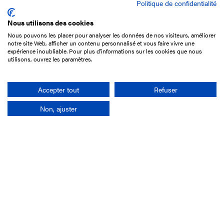
Politique de confidentialité
Nous utilisons des cookies
Nous pouvons les placer pour analyser les données de nos visiteurs, améliorer
15 Boulevard de Douaumont
notre site Web, afficher un contenu personnalisé et vous faire vivre une
75017 Paris
expérience inoubliable. Pour plus d'informations sur les cookies que nous
utilisons, ouvrez les paramètres.
01 49 10 20 29
Rechercher
Accepter tout
Refuser
Non, ajuster
L'entreprise
Mission France Galop
Gouvernance
Baromètre du Galop
Comptes sociaux
Comprendre les courses
Docuthèque
Métiers