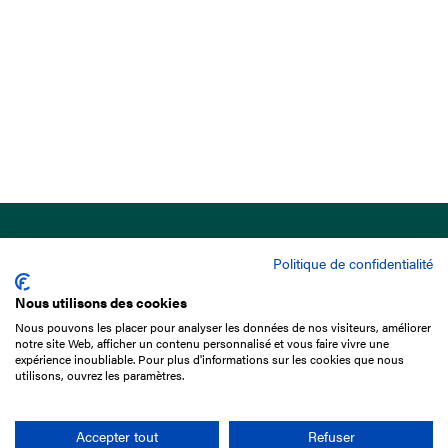
Politique de confidentialité
Nous utilisons des cookies
Nous pouvons les placer pour analyser les données de nos visiteurs, améliorer
15 Boulevard de Douaumont
notre site Web, afficher un contenu personnalisé et vous faire vivre une
75017 Paris
expérience inoubliable. Pour plus d'informations sur les cookies que nous
utilisons, ouvrez les paramètres.
01 49 10 20 29
Rechercher
Accepter tout
Refuser