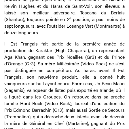
Kelvin Hughes et du Haras de Saint-Voir, son éleveur, a
laissé son meilleur adversaire, Toscana du Berlais
e
(Shantou), toujours pointé en 2
position, à pas moins de
sept longueurs, avec l’outsider Losange Vert (Montmartre) à
douze longueurs.
Il Est Français fait partie de la première année de
production de Karaktar (High Chaparral), un représentant
Aga Khan, gagnant des Prix Noailles (Gr3) et du Prince
d'Orange (Gr3). Sa mère Millésimée (Video Rock) ne s'est
pas distinguée en compétition. Au haras, avant Il Est
Français, son neuvième produit, elle a donné huit
vainqueurs sur huit ayant couru. Parmi eux, Un Beau Matin
(Sagamix), vainqueur de listed puis exporté en Irlande, où il
a figuré dans les Groupes. On retrouve dans sa proche
famille Hard Rock (Vidéo Rock), lauréat d'une édition du
Prix Edmond Barrachin (Gr3), mais aussi Sortie de Secours
(Trempolino), qui a décroché deux listeds, avant de devenir
la mère de Général en Chef (Martaline), gagnant du Prix