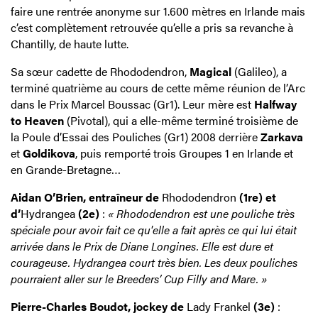
faire une rentrée anonyme sur 1.600 mètres en Irlande mais
c’est complètement retrouvée qu’elle a pris sa revanche à
Chantilly, de haute lutte.
Sa sœur cadette de Rhododendron,
Magical
(Galileo), a
terminé quatrième au cours de cette même réunion de l’Arc
dans le Prix Marcel Boussac (Gr1). Leur mère est
Halfway
to Heaven
(Pivotal), qui a elle-même terminé troisième de
la Poule d’Essai des Pouliches (Gr1) 2008 derrière
Zarkava
et
Goldikova
, puis remporté trois Groupes 1 en Irlande et
en Grande-Bretagne…
Aidan O’Brien, entraîneur de
Rhododendron
(1re) et
d’
Hydrangea
(2e)
:
« Rhododendron est une pouliche très
spéciale pour avoir fait ce qu'elle a fait après ce qui lui était
arrivée dans le Prix de Diane Longines. Elle est dure et
courageuse. Hydrangea court très bien. Les deux pouliches
pourraient aller sur le Breeders’ Cup Filly and Mare. »
Pierre-Charles Boudot, jockey de
Lady Frankel
(3e)
: