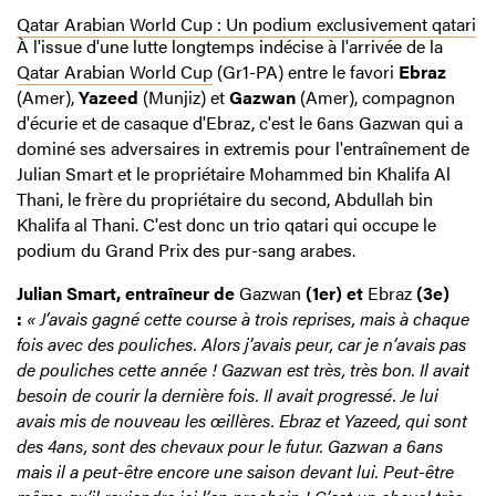
Qatar Arabian World Cup : Un podium exclusivement qatari
À l'issue d'une lutte longtemps indécise à l'arrivée de la
Qatar Arabian World Cup
(Gr1-PA) entre le favori
Ebraz
(Amer),
Yazeed
(Munjiz) et
Gazwan
(Amer), compagnon
d'écurie et de casaque d'Ebraz, c'est le 6ans Gazwan qui a
dominé ses adversaires in extremis pour l'entraînement de
Julian Smart et le propriétaire Mohammed bin Khalifa Al
Thani, le frère du propriétaire du second, Abdullah bin
Khalifa al Thani. C'est donc un trio qatari qui occupe le
podium du Grand Prix des pur-sang arabes.
Julian Smart, entraîneur de
Gazwan
(1er) et
Ebraz
(3e)
:
« J’avais gagné cette course à trois reprises, mais à chaque
fois avec des pouliches. Alors j’avais peur, car je n’avais pas
de pouliches cette année ! Gazwan est très, très bon. Il avait
besoin de courir la dernière fois. Il avait progressé. Je lui
avais mis de nouveau les œillères. Ebraz et Yazeed, qui sont
des 4ans, sont des chevaux pour le futur. Gazwan a 6ans
mais il a peut-être encore une saison devant lui. Peut-être