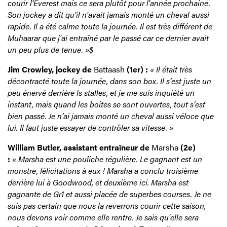
courir l'Everest mais ce sera plutôt pour l'année prochaine.
Son jockey a dit qu'il n'avait jamais monté un cheval aussi
rapide. Il a été calme toute la journée. Il est très différent de
Muhaarar que j'ai entraîné par le passé car ce dernier avait
un peu plus de tenue. »$
Jim Crowley, jockey de
Battaash
(1er) :
« Il était très
décontracté toute la journée, dans son box. Il s’est juste un
peu énervé derrière ls stalles, et je me suis inquiété un
instant, mais quand les boites se sont ouvertes, tout s’est
bien passé. Je n’ai jamais monté un cheval aussi véloce que
lui. Il faut juste essayer de contrôler sa vitesse. »
William Butler, assistant entraîneur de
Marsha
(2e)
:
« Marsha est une pouliche régulière. Le gagnant est un
monstre, félicitations à eux ! Marsha a conclu troisième
derrière lui à Goodwood, et deuxième ici. Marsha est
gagnante de Gr1 et aussi placée de superbes courses. Je ne
suis pas certain que nous la reverrons courir cette saison,
nous devons voir comme elle rentre. Je sais qu'elle sera