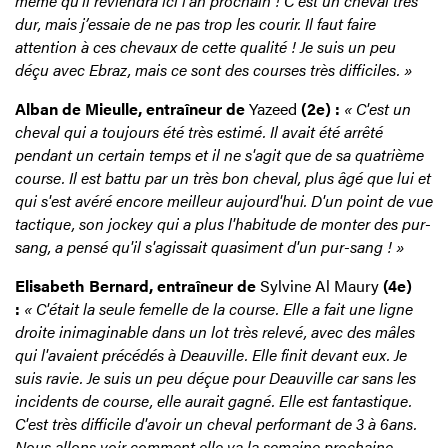
même qu’il reviendra ici l’an prochain ! C’est un cheval très
dur, mais j’essaie de ne pas trop les courir. Il faut faire
attention à ces chevaux de cette qualité ! Je suis un peu
déçu avec Ebraz, mais ce sont des courses très difficiles. »
Alban de Mieulle, entraîneur de
Yazeed
(2e) :
« C'est un
cheval qui a toujours été très estimé. Il avait été arrêté
pendant un certain temps et il ne s'agit que de sa quatrième
course. Il est battu par un très bon cheval, plus âgé que lui et
qui s'est avéré encore meilleur aujourd'hui. D'un point de vue
tactique, son jockey qui a plus l'habitude de monter des pur-
sang, a pensé qu'il s'agissait quasiment d'un pur-sang ! »
Elisabeth Bernard, entraîneur de
Sylvine Al Maury
(4e)
:
« C'était la seule femelle de la course. Elle a fait une ligne
droite inimaginable dans un lot très relevé, avec des mâles
qui l'avaient précédés à Deauville. Elle finit devant eux. Je
suis ravie. Je suis un peu déçue pour Deauville car sans les
incidents de course, elle aurait gagné. Elle est fantastique.
C'est très difficile d'avoir un cheval performant de 3 à 6ans.
Nous allons voir comment elle va la semaine prochaine.