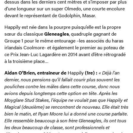
dessus dans les derniers cent mètres et s’imposer par plus
d’une longueur sur un super Olmedo, une courte encolure
devant le représentant de Godolphin, Masar.
Happily est née dans la pourpre puisqu’elle est la propre
sœur du classique
Gleneagles
, quadruple gagnant de
Groupe 1 pour le même entourage –les associés du haras
irlandais Coolmore- et également le premier au poteau de
ce Prix Jean-Luc Lagardère en 2014 avant d’être rétrogradé
à la troisième place…
Aidan O’Brien, entraîneur de
Happily
(1re) :
« Déjà l’an
dernier, nous pensions qu’il fallait courir plus souvent les
pouliches contre les mâles dans cette course, donc nous
avions depuis longtemps cette option en tête. Après les
Moyglare Stud Stakes, l’équipe ne voulait pas que Happily et
Magical (deuxième) se rencontrent de nouveau. Elle était très
bien le matin, et Ryan Moore lui a donné une course parfaite.
Elle ressemble beaucoup à son frère Gleneagles, ils ont tous
les deux beaucoup de classe, sont professionnels et