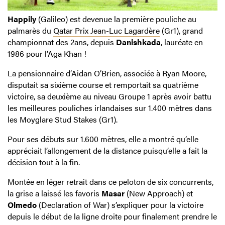
Happily
(Galileo) est devenue la première pouliche au
palmarès du
Qatar Prix Jean-Luc Lagardère
(Gr1), grand
championnat des 2ans, depuis
Danishkada
, lauréate en
1986 pour l’Aga Khan !
La pensionnaire d’Aidan O’Brien, associée à Ryan Moore,
disputait sa sixième course et remportait sa quatrième
victoire, sa deuxième au niveau Groupe 1 après avoir battu
les meilleures pouliches irlandaises sur 1.400 mètres dans
les Moyglare Stud Stakes (Gr1).
Pour ses débuts sur 1.600 mètres, elle a montré qu’elle
appréciait l’allongement de la distance puisqu’elle a fait la
décision tout à la fin.
Montée en léger retrait dans ce peloton de six concurrents,
la grise a laissé les favoris
Masar
(New Approach) et
Olmedo
(Declaration of War) s’expliquer pour la victoire
depuis le début de la ligne droite pour finalement prendre le