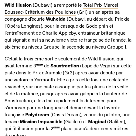
Wild Illusion
(Dubawi) a remporté le
Total Prix Marcel
Boussac-Critérium des Pouliches
(Gr1) un an après sa
compagne d’écurie
Wuheida
(Dubawi, au départ du Prix de
l'Opéra Longines), pour la casaque de Godolphin et
l’entraînement de Charlie Appleby, entraîneur britannique
qui signait ainsi sa neuvième victoire française de l’année, la
sixième au niveau Groupe, la seconde au niveau Groupe 1.
C’était la troisième sortie seulement de Wild Illusion, qui
ème
avait terminé 3
de
Soustraction
(Lope de Vega) sur cette
piste dans le Prix d’Aumale (Gr3) après avoir débuté par
une victoire à Yarmouth. Elle a pris cette fois une éclatante
revanche, sur une piste assouplie par les pluies de la veille
et de la matinée, puisqu’après avoir galopé à la hauteur de
Soustraction, elle a fait rapidement la différence pour
s’imposer par une longueur et demie devant la favorite
française
Polydream
(Oasis Dream), venue du peloton, une
tenace
Mission Impassible
(Galileo) et
Magical
(Galileo),
ème
qui fit illusion pour la 2
place jusqu’à deux cents mètres
du poteau.