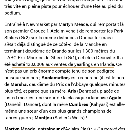
très vite en pleine piste pour échouer d’une tête au pied du
podium.
Entraîné à Newmarket par Martyn Meade, qui remportait là
son premier Groupe 1, Aclaim venait de remporter les Park
Stakes (Gr2) sur la même distance à Doncaster mais il
s’était déjà distingué de ce côté-ci de la Manche en
terminant deuxième de Brando sur les 1.300 mètres du
LARC Prix Maurice de Gheest (Gr1), cet été à Deauville. Il a
été
acheté 130.000€ aux ventes de yearlings en Irlande
. Ce
n’est pas un prix énorme compte tenu de son pedigree
puisque son père,
Acclamation,
est recherché (il est le père
de
Marsha,
deuxième du Prix de l’Abbaye quelques minutes
plus tôt), et parce que sa mère,
Aris
(Danroad), placée de
Listed race, est une sœur de la classique irlandaise
Again
(Danehill Dancer), dont la mère
Cumbres
(Kahyasi) est elle-
même une sœur d’un des plus grands champions de
l’après-guerre,
Montjeu
(Sadler’s Wells) !
Martyn Meade, entraîneur d’
Aclaim
(1er) :
« Il a trouvé des