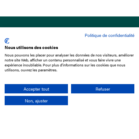
Politique de confidentialité
Nous utilisons des cookies
Nous pouvons les placer pour analyser les données de nos visiteurs, améliorer
15 Boulevard de Douaumont
notre site Web, afficher un contenu personnalisé et vous faire vivre une
75017 Paris
expérience inoubliable. Pour plus d'informations sur les cookies que nous
utilisons, ouvrez les paramètres.
01 49 10 20 29
Rechercher
Accepter tout
Refuser
Non, ajuster
L'entreprise
Mission France Galop
Gouvernance
Baromètre du Galop