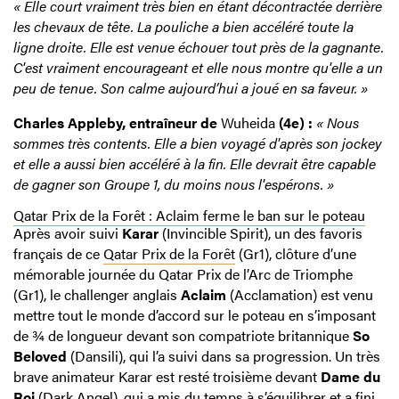
« Elle court vraiment très bien en étant décontractée derrière
les chevaux de tête. La pouliche a bien accéléré toute la
ligne droite. Elle est venue échouer tout près de la gagnante.
C'est vraiment encourageant et elle nous montre qu'elle a un
peu de tenue. Son calme aujourd’hui a joué en sa faveur. »
Charles Appleby, entraîneur de
Wuheida
(4e) :
« Nous
sommes très contents. Elle a bien voyagé d'après son jockey
et elle a aussi bien accéléré à la fin. Elle devrait être capable
de gagner son Groupe 1, du moins nous l'espérons. »
Qatar Prix de la Forêt : Aclaim ferme le ban sur le poteau
Après avoir suivi
Karar
(Invincible Spirit), un des favoris
français de ce
Qatar Prix de la Forêt
(Gr1), clôture d’une
mémorable journée du Qatar Prix de l’Arc de Triomphe
(Gr1), le challenger anglais
Aclaim
(Acclamation) est venu
mettre tout le monde d’accord sur le poteau en s’imposant
de ¾ de longueur devant son compatriote britannique
So
Beloved
(Dansili), qui l’a suivi dans sa progression. Un très
brave animateur Karar est resté troisième devant
Dame du
Roi
(Dark Angel), qui a mis du temps à s’équilibrer et a fini