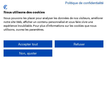
Politique de confidentialité
Nous utilisons des cookies
Nous pouvons les placer pour analyser les données de nos visiteurs, améliorer
15 Boulevard de Douaumont
notre site Web, afficher un contenu personnalisé et vous faire vivre une
75017 Paris
expérience inoubliable. Pour plus d'informations sur les cookies que nous
utilisons, ouvrez les paramètres.
01 49 10 20 29
Rechercher
Accepter tout
Refuser
Non, ajuster
L'entreprise
Mission France Galop
Gouvernance
Baromètre du Galop
Comptes sociaux
Comprendre les courses
Docuthèque