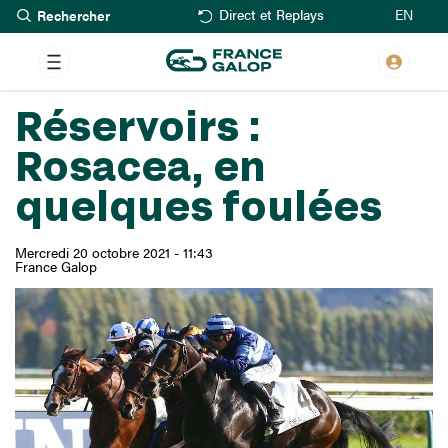
Rechercher
Aller
EN
Direct et Replays
au
contenu
principal
Réservoirs :
Rosacea, en
quelques foulées
Mercredi 20 octobre 2021 - 11:43
France Galop