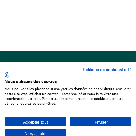
Politique de confidentialité
Nous utilisons des cookies
Nous pouvons les placer pour analyser les données de nos visiteurs, améliorer
15 Boulevard de Douaumont
notre site Web, afficher un contenu personnalisé et vous faire vivre une
75017 Paris
expérience inoubliable. Pour plus d'informations sur les cookies que nous
utilisons, ouvrez les paramètres.
01 49 10 20 29
Rechercher
Accepter tout
Refuser
Non, ajuster