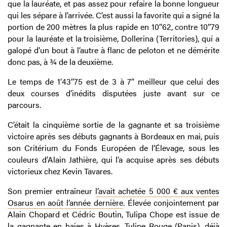
que la lauréate, et pas assez pour refaire la bonne longueur
qui les sépare à l’arrivée. C’est aussi la favorite qui a signé la
portion de 200 mètres la plus rapide en 10’’62, contre 10’’79
pour la lauréate et la troisième, Dollerina (Territories), qui a
galopé d’un bout à l’autre à flanc de peloton et ne démérite
donc pas, à ¾ de la deuxième.
Le temps de 1’43’’75 est de 3 à 7’’ meilleur que celui des
deux courses d’inédits disputées juste avant sur ce
parcours.
C’était la cinquième sortie de la gagnante et sa troisième
victoire après ses débuts gagnants à Bordeaux en mai, puis
son Critérium du Fonds Européen de l’Élevage, sous les
couleurs d’Alain Jathière, qui l’a acquise après ses débuts
victorieux chez Kevin Tavares.
Son premier entraîneur
l’avait achetée 5 000 € aux ventes
Osarus en août l’année dernière
. Élevée conjointement par
Alain Chopard et Cédric Boutin, Tulipa Chope est issue de
la gagnante en haies à Hyères, Tulipe Rouge (Panis), déjà