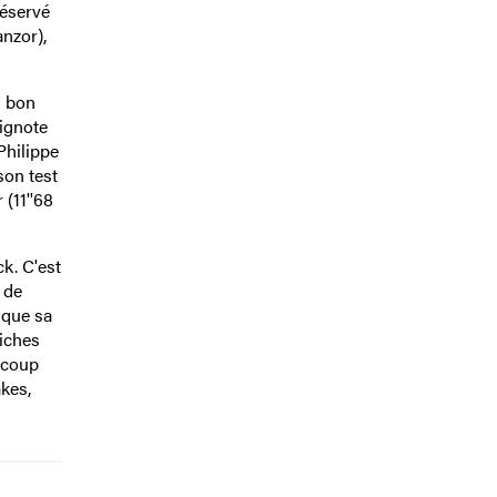
réservé
nzor),
n bon
rignote
Philippe
son test
 (11''68
k. C'est
 de
sque sa
liches
 coup
kes,