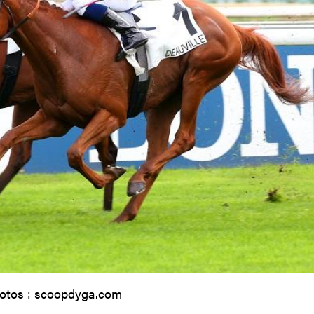
otos : scoopdyga.com