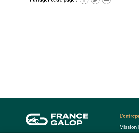
L'entrep
Mission 
Gouvern
15 Boulevard de Douaumont