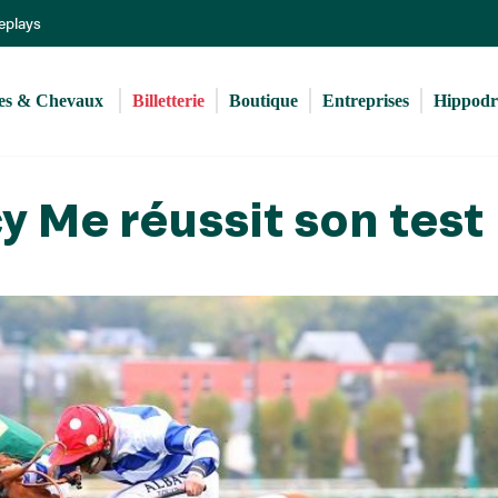
Aller
Replays
au
contenu
principal
s & Chevaux 
Billetterie
Boutique
Entreprises
Hippod
y Me réussit son test