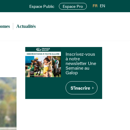
FR
EN
Espace Public
Espace Pro
romes
Actualités
Inscrivez-vous
à notre
newsletter Une
Semaine au
Galop
S'inscrire