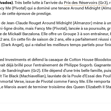
lvados)
. Très belle lutte à l'arrivée du
Prix des Réservoirs (Gr3)
, 
Fancy Me (Pivotal) qui a dominé une tenace Around Midnight (Alma
de cette épreuve de prestige.
ire de Jean-Claude Rouget Around Midnight (Almanzor) mène à u
mi-ligne droite, mais Fancy Me (Pivotal), lancée à sa poursuite, g
elle de Mickaël Barzalona. Elle offre un Groupe 3 à son entraîneur, 
 2 ans. En cette fin de saison de 2 ans, elle a parfaitement réussi 
 (Dark Angel), qui a réalisé les meilleurs temps partiels pour finir
ared Investments et défend la casaque de Cotton House Bloodstoc
vait déjà brillé pour l'entraînement de Philippe Sogorb. Gagnante
rix de Sandringham (Gr2). Elle dépend d'une très belle famille, pui
 Tie Black (Machiavellian), lauréate de la Poule d'Essai des Pou
Immortal Verse, issue de Pivotal comme Fancy Me. Elle remporta
Le Marois avant de terminer troisième des Queen Elizabeth II Sta