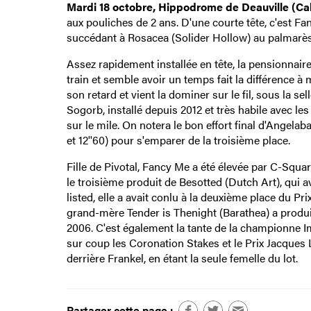
Mardi 18 octobre, Hippodrome de Deauville (Ca
aux pouliches de 2 ans. D'une courte tête, c'est 
succédant à Rosacea (Solider Hollow) au palmarès 
Assez rapidement installée en tête, la pensionna
train et semble avoir un temps fait la différence à 
son retard et vient la dominer sur le fil, sous la s
Sogorb, installé depuis 2012 et très habile avec les
sur le mile. On notera le bon effort final d'Angelaba
et 12''60) pour s'emparer de la troisième place.
Fille de Pivotal, Fancy Me a été élevée par C-Squ
le troisième produit de Besotted (Dutch Art), qui a
listed, elle a avait conlu à la deuxième place du P
grand-mère Tender is Thenight (Barathea) a produit
2006. C'est également la tante de la championne 
sur coup les Coronation Stakes et le Prix Jacques 
derrière Frankel, en étant la seule femelle du lot.
Partager cette page :