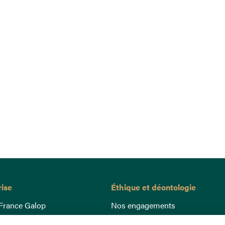
rise
Éthique et déontologie
France Galop
Nos engagements
ance
Lutte anti-dopage