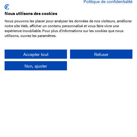
Politique de confidentialité
Nous utilisons des cookies
Nous pouvons les placer pour analyser les données de nos visiteurs, améliorer
15 Boulevard de Douaumont
notre site Web, afficher un contenu personnalisé et vous faire vivre une
75017 Paris
expérience inoubliable. Pour plus d'informations sur les cookies que nous
utilisons, ouvrez les paramètres.
01 49 10 20 29
Rechercher
Accepter tout
Refuser
Non, ajuster
L'entreprise
Mission France Galop
Gouvernance
Baromètre du Galop
Comptes sociaux
Comprendre les courses
Docuthèque
Métiers