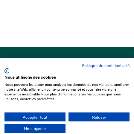
Politique de confidentialité
Nous utilisons des cookies
Nous pouvons les placer pour analyser les données de nos visiteurs, améliorer
15 Boulevard de Douaumont
notre site Web, afficher un contenu personnalisé et vous faire vivre une
75017 Paris
expérience inoubliable. Pour plus d'informations sur les cookies que nous
utilisons, ouvrez les paramètres.
01 49 10 20 29
Rechercher
Accepter tout
Refuser
Non, ajuster