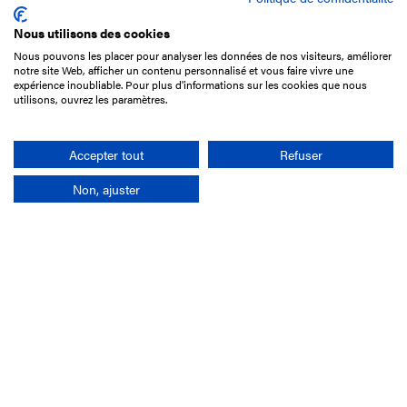
Nous utilisons des cookies
Nous pouvons les placer pour analyser les données de nos visiteurs, améliorer
15 Boulevard de Douaumont
notre site Web, afficher un contenu personnalisé et vous faire vivre une
75017 Paris
expérience inoubliable. Pour plus d'informations sur les cookies que nous
utilisons, ouvrez les paramètres.
01 49 10 20 29
Rechercher
Accepter tout
Refuser
Non, ajuster
L'entreprise
Mission France Galop
Gouvernance
Baromètre du Galop
Comptes sociaux
Comprendre les courses
Docuthèque
Métiers