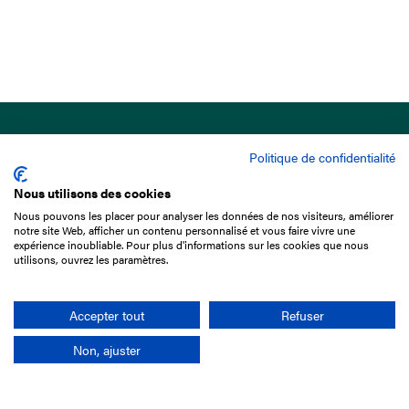
Politique de confidentialité
Nous utilisons des cookies
Nous pouvons les placer pour analyser les données de nos visiteurs, améliorer
15 Boulevard de Douaumont
notre site Web, afficher un contenu personnalisé et vous faire vivre une
75017 Paris
expérience inoubliable. Pour plus d'informations sur les cookies que nous
utilisons, ouvrez les paramètres.
01 49 10 20 29
Rechercher
Accepter tout
Refuser
Non, ajuster
L'entreprise