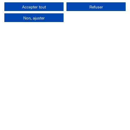
Rechercher
Accepter tout
Refuser
Non, ajuster
L'entreprise
Mission France Galop
Gouvernance
Baromètre du Galop
Comptes sociaux
Comprendre les courses
Docuthèque
Métiers
Offres d'emploi
Offres de stage
Appel d'offres
Partenaires