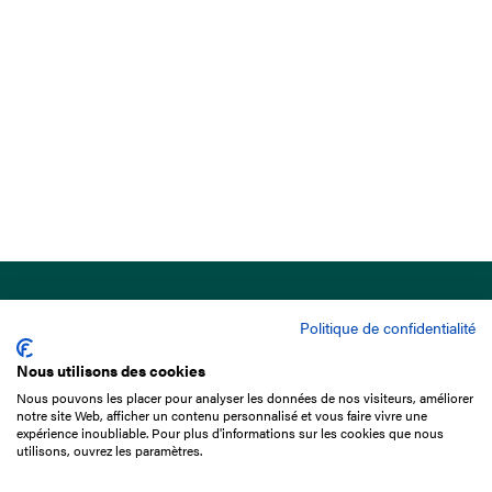
Politique de confidentialité
Nous utilisons des cookies
Nous pouvons les placer pour analyser les données de nos visiteurs, améliorer
15 Boulevard de Douaumont
notre site Web, afficher un contenu personnalisé et vous faire vivre une
75017 Paris
expérience inoubliable. Pour plus d'informations sur les cookies que nous
utilisons, ouvrez les paramètres.
01 49 10 20 29