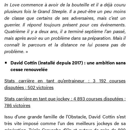
In Love commence à avoir de la bouteille et il a déjà couru
plusieurs fois le Grand Steeple. Il a peut-être un peu moins
de classe que certains de ses adversaires, mais c’est un
guerrier. Il répond toujours présent pour ces événements.
Quatrième il y a deux ans, il a terminé septième l’an passé,
mais après avoir eu un problème dans sa préparation. Mais il
connaît le parcours et la distance ne lui posera pas de
problème.
»
David Cottin (installé depuis 2017) : une ambition sans
cesse renouvelée
Stats carrière en tant qu’entraineur : 3 192 courses
disputées ; 502 victoires
Stats carrière en tant que jockey : 4 893 courses disputées ;
786 victoires
Issu d’une grande famille de l’Obstacle, David Cottin s’est
très vite imposé comme l’un des meilleurs jockeys de sa
génération. Triple Cravache d’Or et auteur de près de 800