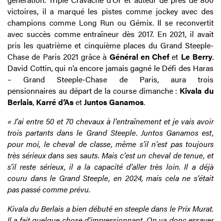
victoires, il a marqué les pistes comme jockey avec des
champions comme Long Run ou Gémix. Il se reconvertit
avec succès comme entraîneur dès 2017. En 2021, il avait
pris les quatrième et cinquième places du Grand Steeple-
Chase de Paris 2021 grâce à
Général en Chef
et
Le Berry
.
David Cottin, qui n’a encore jamais gagné le Défi des Haras
– Grand Steeple-Chase de Paris, aura trois
pensionnaires au départ de la course dimanche :
Kivala du
Berlais
,
Karré d’As
et
Juntos Ganamos
.
« J'ai entre 50 et 70 chevaux à l’entraînement et je vais avoir
trois partants dans le Grand Steeple. Juntos Ganamos est,
pour moi, le cheval de classe, même s’il n’est pas toujours
très sérieux dans ses sauts. Mais c’est un cheval de tenue, et
s'il reste sérieux, il a la capacité d’aller très loin. Il a déjà
couru dans le Grand Steeple, en 2024, mais cela ne s’était
pas passé comme prévu.
Kivala du Berlais a bien débuté en steeple dans le Prix Murat.
Il a fait quelque chose d'impressionnant. On va donc essayer