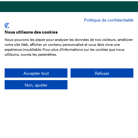
Politique de confidentialité
Nous utilisons des cookies
Nous pouvons les placer pour analyser les données de nos visiteurs, améliorer
15 Boulevard de Douaumont
notre site Web, afficher un contenu personnalisé et vous faire vivre une
75017 Paris
expérience inoubliable. Pour plus d'informations sur les cookies que nous
utilisons, ouvrez les paramètres.
01 49 10 20 29
Rechercher
Accepter tout
Refuser
Non, ajuster
L'entreprise
Mission France Galop
Gouvernance
Baromètre du Galop
Comptes sociaux