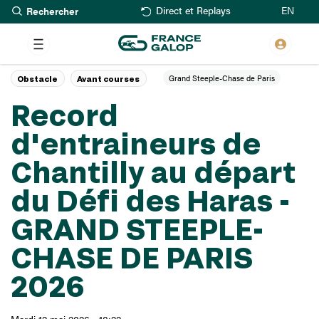
Rechercher
Aller
EN
Direct et Replays
au
contenu
principal
Grand Steeple-Chase de Paris
Obstacle
Avant courses
Record
d'entraineurs de
Chantilly au départ
du Défi des Haras -
GRAND STEEPLE-
CHASE DE PARIS
2026