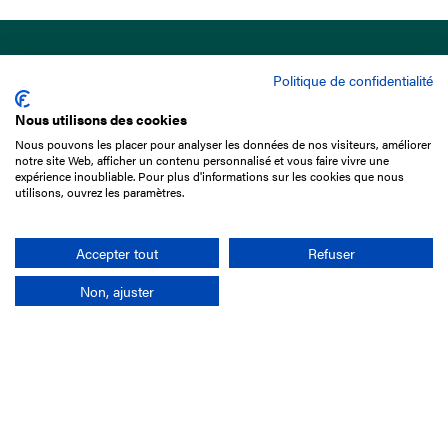
Politique de confidentialité
Nous utilisons des cookies
Nous pouvons les placer pour analyser les données de nos visiteurs, améliorer
15 Boulevard de Douaumont
notre site Web, afficher un contenu personnalisé et vous faire vivre une
75017 Paris
expérience inoubliable. Pour plus d'informations sur les cookies que nous
utilisons, ouvrez les paramètres.
01 49 10 20 29
Rechercher
Accepter tout
Refuser
Non, ajuster
L'entreprise
Mission France Galop
Gouvernance
Baromètre du Galop
Comptes sociaux