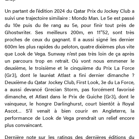
Un partant de l’édition 2024 du Qatar Prix du Jockey Club a
suivi une trajectoire similaire : Mondo Man. Le 5e est passé
du 10e puis du 8e rang au 5e, pour finir tout près de
Ghostwriter. Ses meilleurs 200m, en 11’’52, sont très
proches de ceux du gagnant. Il a aussi signé les dernier
600m les plus rapides du peloton, quatre dixièmes plus vite
que Look de Vega. Sunway n’est pas très loin de ça après
un parcours trop en retrait. Où vont nous emmener le
deuxième, le troisième et le cinquième du Prix La Force
(Gr3), dont le lauréat Atlast a fini dernier dimanche ?
Deuxième du Qatar Jockey Club, First Look, 3e du La Force,
a aussi devancé Grecian Storm, pas forcément favorisé
dimanche, et Atlast dans le Prix de Guiche (Gr3), dont le
vainqueur, le hongre Darlinghurst, court bientôt à Royal
Ascot… S’il venait à bien courir en Angleterre, la
performance de Look de Vega prendrait un relief encore
plus convaincant.
Dernière note sur les ratings des dernières éditions du