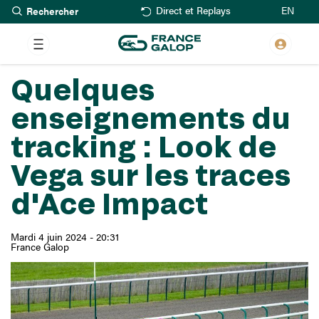
Rechercher
Aller
EN
Direct et Replays
au
contenu
principal
Quelques
enseignements du
tracking : Look de
Vega sur les traces
d'Ace Impact
Mardi 4 juin 2024 - 20:31
France Galop