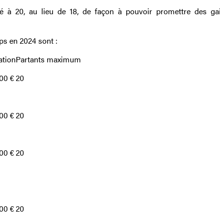
à 20, au lieu de 18, de façon à pouvoir promettre des ga
ps en 2024 sont :
ation
Partants maximum
00 €
20
00 €
20
00 €
20
00 €
20