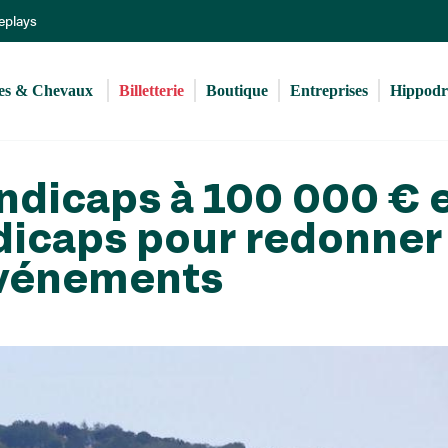
Aller
Replays
au
contenu
principal
s & Chevaux 
Billetterie
Boutique
Entreprises
Hippod
ndicaps à 100 000 € 
dicaps pour redonner
 événements