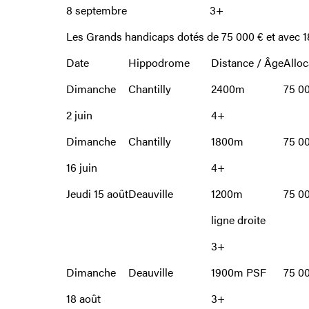
8 septembre
3+
Les Grands handicaps dotés de 75 000 € et avec 
Date
Hippodrome
Distance / Âge
Alloc
Dimanche
Chantilly
2400m
75 0
2 juin
4+
Dimanche
Chantilly
1800m
75 0
16 juin
4+
Jeudi 15 août
Deauville
1200m
75 0
ligne droite
3+
Dimanche
Deauville
1900m PSF
75 0
18 août
3+