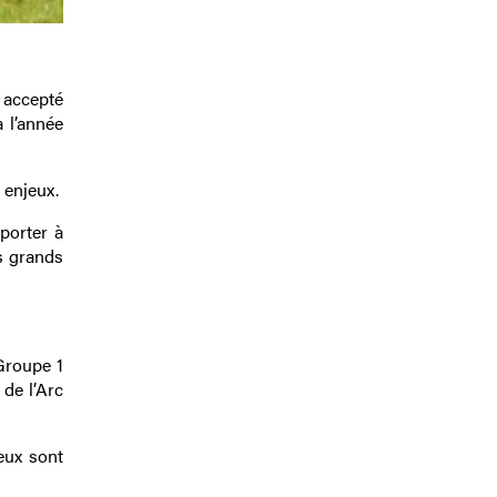
t accepté
 l’année
 enjeux.
 porter à
s grands
Groupe 1
de l’Arc
eux sont