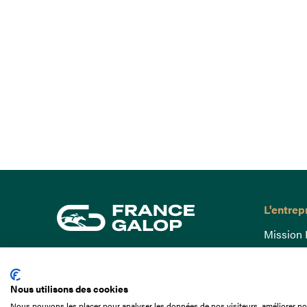
L'entrep
Mission 
Gouvern
15 Boulevard de Douaumont
Baromètr
75017 Paris
Nous utilisons des cookies
Comptes
01 49 10 20 29
Nous pouvons les placer pour analyser les données de nos visiteurs, améliorer not