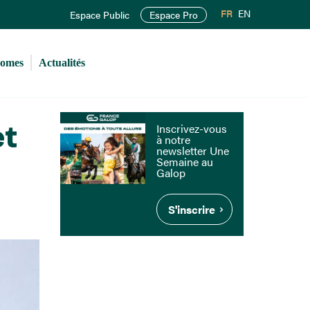
FR
EN
Espace Public
Espace Pro
romes
Actualités
et
Inscrivez-vous
à notre
newsletter Une
Semaine au
Galop
S'inscrire