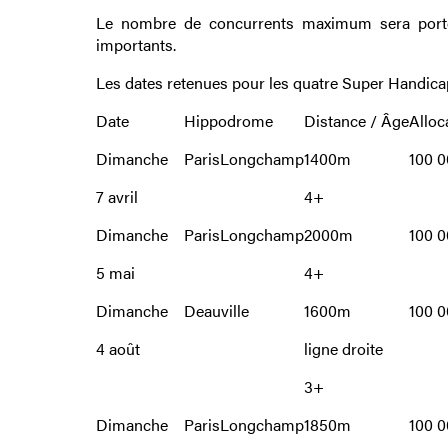
Le nombre de concurrents maximum sera porté 
importants.
Les dates retenues pour les quatre Super Handica
Date
Hippodrome
Distance / Âge
Alloc
Dimanche
ParisLongchamp
1400m
100 0
7 avril
4+
Dimanche
ParisLongchamp
2000m
100 0
5 mai
4+
Dimanche
Deauville
1600m
100 0
4 août
ligne droite
3+
Dimanche
ParisLongchamp
1850m
100 0