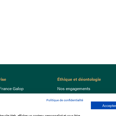
rise
Éthique et déontologie
France Galop
Nos engagements
ance
Lutte anti-dopage
Politique de confidentialité
e du Galop
Bien être equin
Accepter
 sociaux
Index Egalité Femmes-Hommes
re site Web, afficher un contenu personnalisé et vous faire