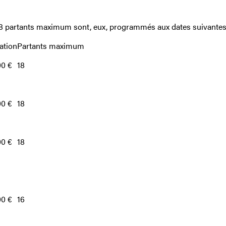
18 partants maximum sont, eux, programmés aux dates suivantes
ation
Partants maximum
00 €
18
00 €
18
00 €
18
00 €
16