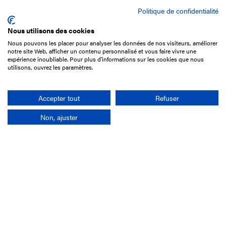
Politique de confidentialité
Nous utilisons des cookies
Nous pouvons les placer pour analyser les données de nos visiteurs, améliorer
15 Boulevard de Douaumont
notre site Web, afficher un contenu personnalisé et vous faire vivre une
75017 Paris
expérience inoubliable. Pour plus d'informations sur les cookies que nous
utilisons, ouvrez les paramètres.
01 49 10 20 29
Rechercher
Accepter tout
Refuser
Non, ajuster
L'entreprise
Mission France Galop
Gouvernance
Baromètre du Galop
Comptes sociaux
Comprendre les courses
Docuthèque