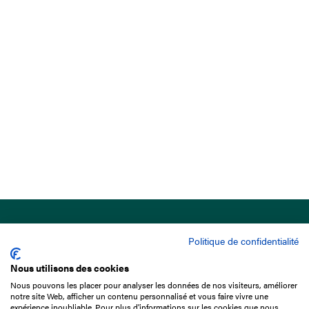
Politique de confidentialité
Nous utilisons des cookies
Nous pouvons les placer pour analyser les données de nos visiteurs, améliorer
15 Boulevard de Douaumont
notre site Web, afficher un contenu personnalisé et vous faire vivre une
75017 Paris
expérience inoubliable. Pour plus d'informations sur les cookies que nous