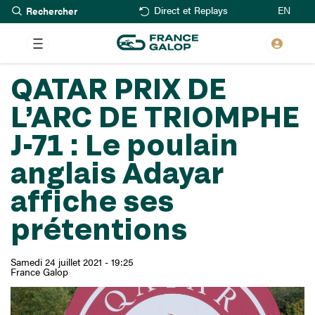
Rechercher
Aller
EN
Direct et Replays
au
contenu
principal
QATAR PRIX DE
L’ARC DE TRIOMPHE
J-71 : Le poulain
anglais Adayar
affiche ses
prétentions
Samedi 24 juillet 2021 - 19:25
France Galop