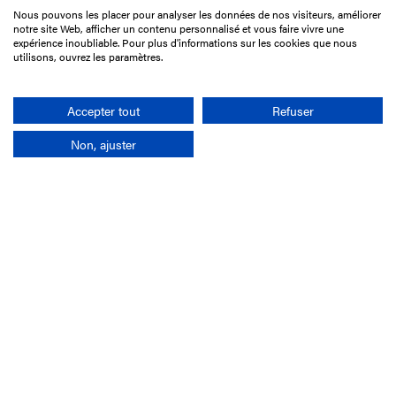
Nous pouvons les placer pour analyser les données de nos visiteurs, améliorer
15 Boulevard de Douaumont
notre site Web, afficher un contenu personnalisé et vous faire vivre une
75017 Paris
expérience inoubliable. Pour plus d'informations sur les cookies que nous
utilisons, ouvrez les paramètres.
01 49 10 20 29
Rechercher
Accepter tout
Refuser
Non, ajuster
L'entreprise
Mission France Galop
Gouvernance
Baromètre du Galop
Comptes sociaux
Comprendre les courses
Docuthèque
Métiers
Offres d'emploi
Offres de stage