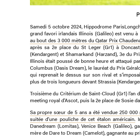
P
Samedi 5 octobre 2024, Hippodrome ParisLongchamp
grand favori irlandais Illinois (Galileo) est venu 
au bout des 3 000 mètres du Qatar Prix Chaudenay
après sa 2e place du St Leger (Gr1) à Doncaste
(Kendargent) et Shamarkand (Harzand), 3e du Prix 
Illinois était poussé de bonne heure et attaqué par 
Columbus (Oasis Dream), le lauréat du Prix Gérald d
qui reprenait le dessus sur son rival et s’impos
plus de trois longueurs devant Strassia (Kendargent)
Troisième du Critérium de Saint-Cloud (Gr1) l’an d
meeting royal d’Ascot, puis la 2e place de Sosie da
Sa propre sœur de 5 ans a été vendue 250 000 £ 
suitée d’une pouliche de cet étalon américain.
I
Danedream (Lomitas), Venice Beach (Galileo), ga
mère de Dare to Dream (Camelot), gagnante au pri