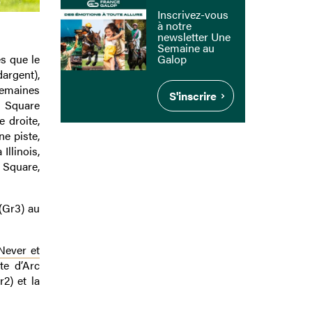
Inscrivez-vous
à notre
newsletter Une
Semaine au
Galop
s que le
dargent),
semaines
S'inscrire
r Square
 droite,
ne piste,
Illinois,
 Square,
 (Gr3) au
Never et
te d’Arc
2) et la