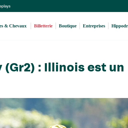
Aller
Replays
au
contenu
principal
s & Chevaux 
Billetterie
Boutique
Entreprises
Hippod
Gr2) : Illinois est un