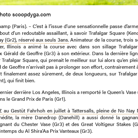
hoto scoopdyga.com
 (Paris). – C’est à l’issue d’une sensationnelle passe d’arme
à bout d’un redoutable assaillant, à savoir Trafalgar Square (Ken
 (Gr2), réservé aux seuls 3ans.
Animateur de la course, trois 
r, Illinois a animé la course avec dans son sillage Trafalga
Gérald de Geoffre (Gr3) à son extérieur. Dans la dernière ligne
Trafalgar Square, qui prenait le meilleur sur lui alors qu’en plei
e Geoffre n'arrivait pas à prolonger son effort, contrairement à 
ait finalement assez sûrement, de deux longueurs, sur Trafalgar
, qui finit bien.
ernier derrière Los Angeles, Illinois a remporté le Queen’s Vase
ns le Grand Prix de Paris (Gr1).
au Gestüt Fahrhoh en juillet à Tattersalls, pleine de No Nay 
nédite, la mère Danedrop (Danehill) a aussi donné la gagnan
gnant du Chester Vase (Gr3) et des Great Voltigeur Stakes (Gr
ntemps du Al Shira’Aa Prix Vanteaux (Gr3).