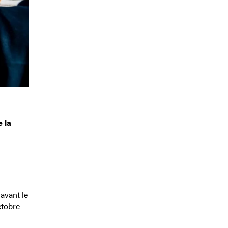
e la
avant le
ctobre