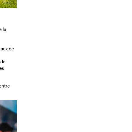
 la
vaux de
 de
Les
ontre