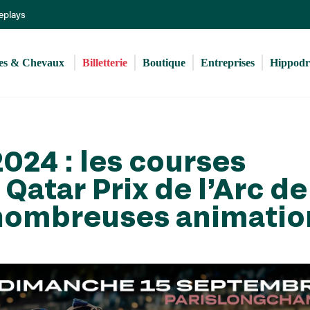
Aller
Replays
au
contenu
principal
s & Chevaux 
Billetterie
Boutique
Entreprises
Hippod
2024 : les courses
Qatar Prix de l’Arc de
nombreuses animatio