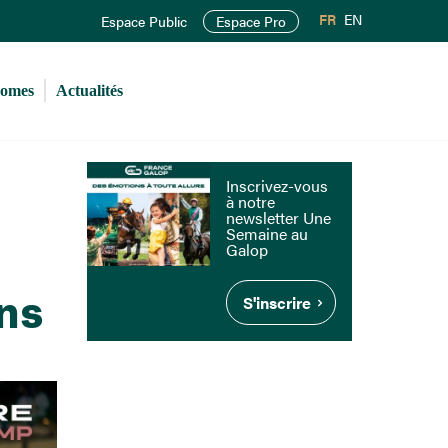
FR
EN
Espace Public
Espace Pro
romes
Actualités
Inscrivez-vous
à notre
newsletter Une
Semaine au
Galop
ns
S'inscrire