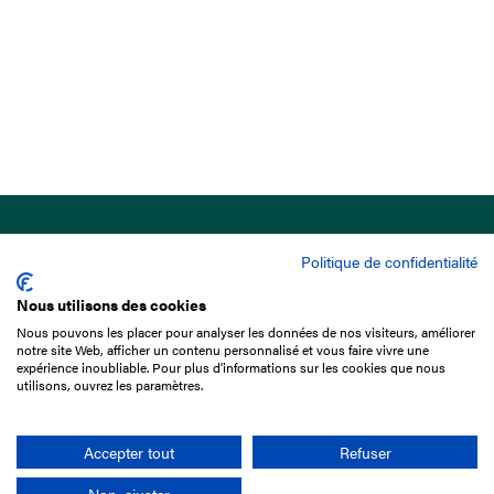
Politique de confidentialité
Nous utilisons des cookies
Nous pouvons les placer pour analyser les données de nos visiteurs, améliorer
15 Boulevard de Douaumont
notre site Web, afficher un contenu personnalisé et vous faire vivre une
75017 Paris
expérience inoubliable. Pour plus d'informations sur les cookies que nous
utilisons, ouvrez les paramètres.
01 49 10 20 29
Rechercher
Accepter tout
Refuser