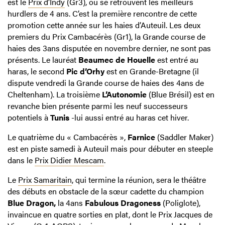
est le
Prix d’Indy
(Gr3), où se retrouvent les meilleurs
hurdlers de 4 ans. C’est la première rencontre de cette
promotion cette année sur les haies d’Auteuil. Les deux
premiers du Prix Cambacérès (Gr1), la Grande course de
haies des 3ans disputée en novembre dernier, ne sont pas
présents. Le lauréat
Beaumec de Houelle
est entré au
haras, le second
Pic d’Orhy
est en Grande-Bretagne (il
dispute vendredi la Grande course de haies des 4ans de
Cheltenham). La troisième
L’Autonomie
(Blue Brésil) est en
revanche bien présente parmi les neuf successeurs
potentiels à
Tunis
-lui aussi entré au haras cet hiver.
Le quatrième du « Cambacérès »,
Farnice
(Saddler Maker)
est en piste samedi à Auteuil mais pour débuter en steeple
dans le
Prix Didier Mescam
.
Le
Prix Samaritain
, qui termine la réunion, sera le théâtre
des débuts en obstacle de la sœur cadette du champion
Blue Dragon,
la 4ans
Fabulous Dragoness
(Poliglote),
invaincue en quatre sorties en plat, dont le Prix Jacques de