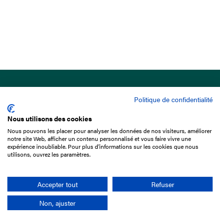
Politique de confidentialité
Nous utilisons des cookies
Nous pouvons les placer pour analyser les données de nos visiteurs, améliorer
15 Boulevard de Douaumont
notre site Web, afficher un contenu personnalisé et vous faire vivre une
75017 Paris
expérience inoubliable. Pour plus d'informations sur les cookies que nous
utilisons, ouvrez les paramètres.
01 49 10 20 29
Rechercher
Accepter tout
Refuser
Non, ajuster
L'entreprise