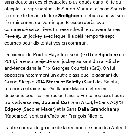
sans doute un des chevaux les plus doués dans l’élite du
steeple. Le représentant de Simon Munir et d’Isaac Souede
-comme le tenant du titre
Srelighonn
- débutera aussi sous
l’entraînement de Dominique Bressou après avoir
commencé sa carrière. En revanche, il retrouvera James
Reveley, un jockey avec lequel il a déjà remporté sept
courses pour dix tentatives en commun.
Deuxième du Prix La Haye Jousselin (Gr1) de
Bipolaire
en
2018, il a ensuite éjecté son jockey au saut du rail-ditch-
and-fence dans le Prix Georges Courtois (Gr2). On lui
opposera notamment un autre classique, le gagnant du
Grand Steeple 2014
Storm of Saintly
(Saint des Saints),
toujours entraîné par Guillaume Macaire et récent
deuxième pour sa rentrée en haies à Fontainebleau. Leurs
trois adversaires,
Bob and Co
(Dom Alco), le 5ans AQPS
Edgeoy
(Saddler Maker) et la 6ans
Dalia Grandchamp
(Kapgarde), sont entraînés par François Nicolle.
L’autre course de groupe de la réunion de samedi à Auteuil