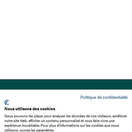
Politique de confidentialité
Nous utilisons des cookies
Nous pouvons les placer pour analyser les données de nos visiteurs, améliorer
15 Boulevard de Douaumont
notre site Web, afficher un contenu personnalisé et vous faire vivre une
75017 Paris
expérience inoubliable. Pour plus d'informations sur les cookies que nous
utilisons, ouvrez les paramètres.
01 49 10 20 29