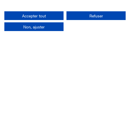
Rechercher
Accepter tout
Refuser
Non, ajuster
L'entreprise
Mission France Galop
Gouvernance
Baromètre du Galop
Comptes sociaux
Comprendre les courses
Docuthèque
Métiers
Offres d'emploi
Offres de stage
Appel d'offres
Partenaires