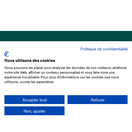
Politique de confidentialité
Nous utilisons des cookies
Nous pouvons les placer pour analyser les données de nos visiteurs, améliorer
15 Boulevard de Douaumont
notre site Web, afficher un contenu personnalisé et vous faire vivre une
75017 Paris
expérience inoubliable. Pour plus d'informations sur les cookies que nous
utilisons, ouvrez les paramètres.
01 49 10 20 29
Rechercher
Accepter tout
Refuser
Non, ajuster
L'entreprise
Mission France Galop