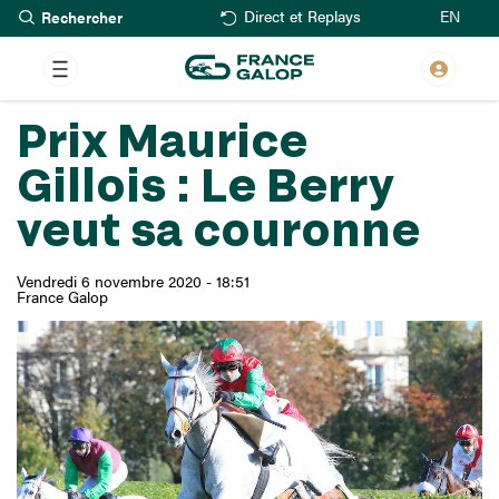
Rechercher
Aller
EN
Direct et Replays
au
contenu
principal
Prix Maurice
Gillois : Le Berry
veut sa couronne
Vendredi 6 novembre 2020 - 18:51
France Galop