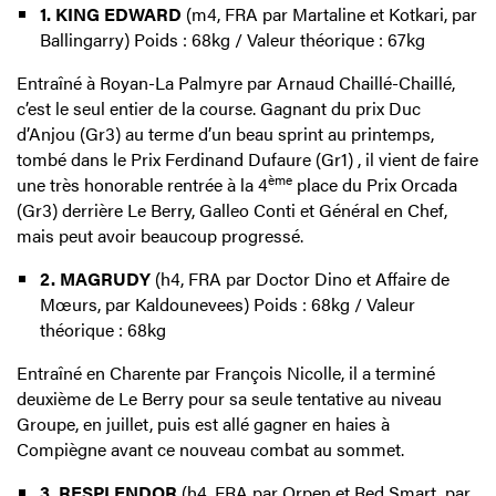
1. KING EDWARD
(m4, FRA par Martaline et Kotkari, par
Ballingarry) Poids : 68kg / Valeur théorique : 67kg
Entraîné à Royan-La Palmyre par Arnaud Chaillé-Chaillé,
c’est le seul entier de la course. Gagnant du prix Duc
d’Anjou (Gr3) au terme d’un beau sprint au printemps,
tombé dans le Prix Ferdinand Dufaure (Gr1) , il vient de faire
ème
une très honorable rentrée à la 4
place du Prix Orcada
(Gr3) derrière Le Berry, Galleo Conti et Général en Chef,
mais peut avoir beaucoup progressé.
2. MAGRUDY
(h4, FRA par Doctor Dino et Affaire de
Mœurs, par Kaldounevees) Poids : 68kg / Valeur
théorique : 68kg
Entraîné en Charente par François Nicolle, il a terminé
deuxième de Le Berry pour sa seule tentative au niveau
Groupe, en juillet, puis est allé gagner en haies à
Compiègne avant ce nouveau combat au sommet.
3. RESPLENDOR
(h4, FRA par Orpen et Red Smart, par