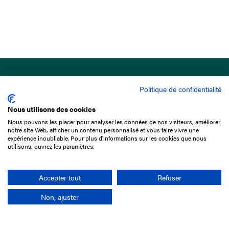
Politique de confidentialité
Nous utilisons des cookies
Nous pouvons les placer pour analyser les données de nos visiteurs, améliorer
15 Boulevard de Douaumont
notre site Web, afficher un contenu personnalisé et vous faire vivre une
75017 Paris
expérience inoubliable. Pour plus d'informations sur les cookies que nous
utilisons, ouvrez les paramètres.
01 49 10 20 29
Rechercher
Accepter tout
Refuser
Non, ajuster
L'entreprise