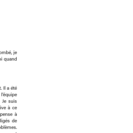
tombé, je
oi quand
 Il a été
 l’équipe
 Je suis
ive à ce
 pense à
ligés de
oblèmes.