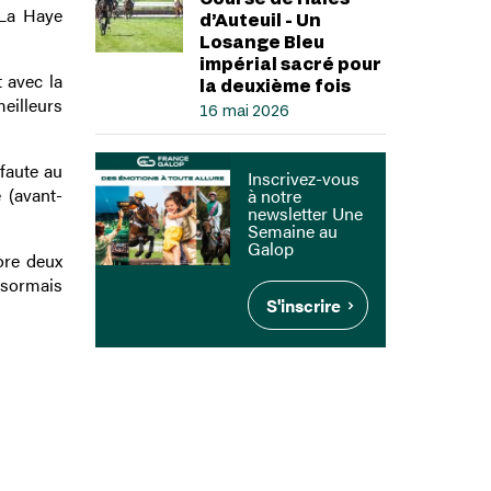
 La Haye
d’Auteuil - Un
Losange Bleu
impérial sacré pour
t avec la
la deuxième fois
meilleurs
16 mai 2026
 faute au
Inscrivez-vous
 (avant-
à notre
newsletter Une
Semaine au
Galop
ore deux
ésormais
S'inscrire