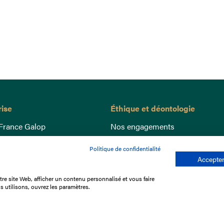
rise
Éthique et déontologie
France Galop
Nos engagements
ance
Lutte anti-dopage
Politique de confidentialité
e du Galop
Bien être equin
Accepter
 sociaux
Index Egalité Femmes-Hommes
re site Web, afficher un contenu personnalisé et vous faire
re les courses
Jeu responsable
s utilisons, ouvrez les paramètres.
que
'emploi