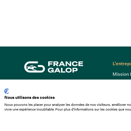
L'entrep
Mission 
Gouvern
15 Boulevard de Douaumont
Baromètr
75017 Paris
Nous utilisons des cookies
Comptes
01 49 10 20 29
Nous pouvons les placer pour analyser les données de nos visiteurs, améliorer not
Comprend
vivre une expérience inoubliable. Pour plus d'informations sur les cookies que nou
Rechercher
Docuthè
Métiers
Offres d