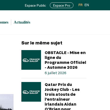
FR
EN
Espace Public
Espace Pro
romes
Actualités
Sur le même sujet
OBSTACLE - Mise en
ligne du
Programme Officiel
- Automne 2026
6 juillet 2026
Qatar Prix du
Jockey Club - Les
trois atouts de
l’entraîneur
irlandais Aidan
O’Brien pour