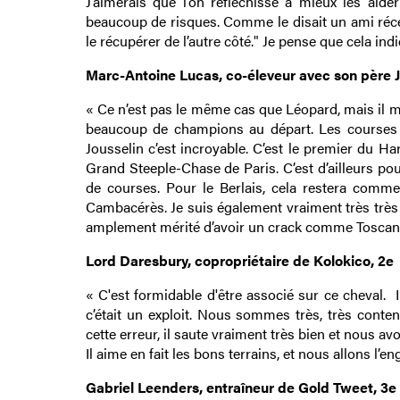
J’aimerais que l’on réfléchisse à mieux les aide
beaucoup de risques. Comme le disait un ami récemm
le récupérer de l’autre côté." Je pense que cela in
Marc-Antoine Lucas, co-éleveur avec son père J
« Ce n’est pas le même cas que Léopard, mais il mé
beaucoup de champions au départ. Les courses d’
Jousselin c’est incroyable. C’est le premier du Har
Grand Steeple-Chase de Paris. C’est d’ailleurs 
de courses. Pour le Berlais, cela restera comme 
Cambacérès. Je suis également vraiment très très
amplement mérité d’avoir un crack comme Toscana,
Lord Daresbury, copropriétaire de Kolokico, 2e
« C'est formidable d'être associé sur ce cheval. I
c’était un exploit. Nous sommes très, très conten
cette erreur, il saute vraiment très bien et nous a
Il aime en fait les bons terrains, et nous allons l’e
Gabriel Leenders, entraîneur de Gold Tweet, 3e 