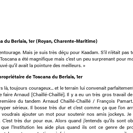
na du Berlais, 1er (Royan, Charente-Maritime)
entourage. Mais je suis très déçu pour Kaadam. S’il n’était pas 
 Toscana a été magnifique mais c’est un peu surprenant pour m
é qu’il avait la pointure des meilleurs. »
ropriétaire de Toscana du Berlais, 1er
 là, toujours courageux... et le terrain lui convenait parfaitement.
faire Arnaud [Chaillé-Chaillé]. Il y a eu un très gros travail de
 première du tandem Arnaud Chaillé-Chaillé / François Pamart.
hyper sérieux. Il bosse très dur et c’est comme ça que l’on arr
n, je voudrais ajouter un mot pour soutenir nos amis jockeys. Je
 C’est très dur pour eux. Alors quand j’entends qu’ils sont ob
 que l’Institution les aide plus quand ils ont ce genre de pr