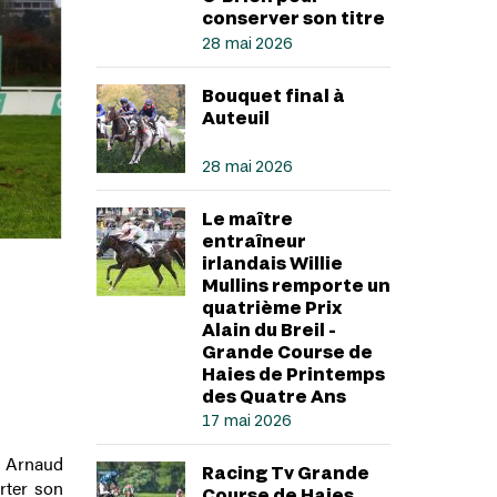
conserver son titre
28 mai 2026
Bouquet final à
Auteuil
28 mai 2026
Le maître
entraîneur
irlandais Willie
Mullins remporte un
quatrième Prix
Alain du Breil -
Grande Course de
Haies de Printemps
des Quatre Ans
17 mai 2026
s Arnaud
Racing Tv Grande
rter son
Course de Haies