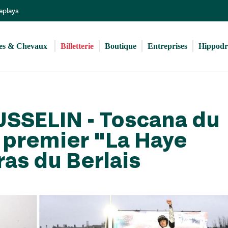
Aller
Replays
au
contenu
principal
s & Chevaux 
Billetterie
Boutique
Entreprises
Hippod
USSELIN - Toscana du
n premier "La Haye
ras du Berlais