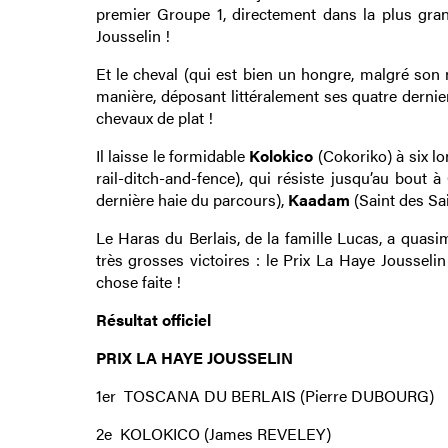
premier Groupe 1, directement dans la plus gra
Jousselin !
Et le cheval (qui est bien un hongre, malgré son no
manière, déposant littéralement ses quatre dernier
chevaux de plat !
Il laisse le formidable
Kolokico
(Cokoriko) à six lo
rail-ditch-and-fence), qui résiste jusqu’au bout à
dernière haie du parcours),
Kaadam
(Saint des Sai
Le Haras du Berlais, de la famille Lucas, a quas
très grosses victoires : le Prix La Haye Jousseli
chose faite !
Résultat officiel
PRIX LA HAYE JOUSSELIN
1er TOSCANA DU BERLAIS (Pierre DUBOURG)
2e KOLOKICO (James REVELEY)