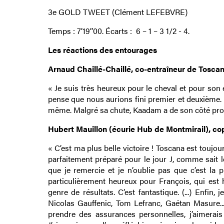
3e GOLD TWEET (Clément LEFEBVRE)
Temps : 7’19’’00. Écarts : 6 – 1 – 3 1/2 - 4.
Les réactions des entourages
Arnaud Chaillé-Chaillé, co-entraîneur de Tosca
« Je suis très heureux pour le cheval et pour son 
pense que nous aurions fini premier et deuxième.
même. Malgré sa chute, Kaadam a de son côté prouv
Hubert Mauillon (écurie Hub de Montmirail), cop
« C’est ma plus belle victoire ! Toscana est toujours
parfaitement préparé pour le jour J, comme sait le 
que je remercie et je n’oublie pas que c’est la
particulièrement heureux pour François, qui est 
genre de résultats. C’est fantastique. (...) Enfi
Nicolas Gauffenic, Tom Lefranc, Gaétan Masure...
prendre des assurances personnelles, j’aimerais