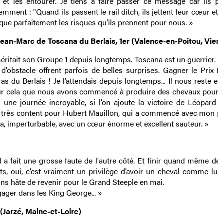
r et les entourer. Je tiens à faire passer ce message car ils 
ent : "Quand ils passent le rail ditch, ils jettent leur cœur e
dique parfaitement les risques qu’ils prennent pour nous. »
ean-Marc de Toscana du Berlais, 1er (Valence-en-Poitou, Vie
ritait son Groupe 1 depuis longtemps. Toscana est un guerrier. I
obstacle offrent parfois de belles surprises. Gagner le Prix
as du Berlais ! Je l’attendais depuis longtemps... Il nous reste 
pour cela que nous avons commencé à produire des chevaux pour
une journée incroyable, si l’on ajoute la victoire de Léopard
 très content pour Hubert Mauillon, qui a commencé avec mon pè
 imperturbable, avec un cœur énorme et excellent sauteur. »
l a fait une grosse faute de l'autre côté. Et finir quand même 
ts, oui, c’est vraiment un privilège d’avoir un cheval comme lui
vons hâte de revenir pour le Grand Steeple en mai.
ngager dans les King George... »
(Jarzé, Maine-et-Loire)