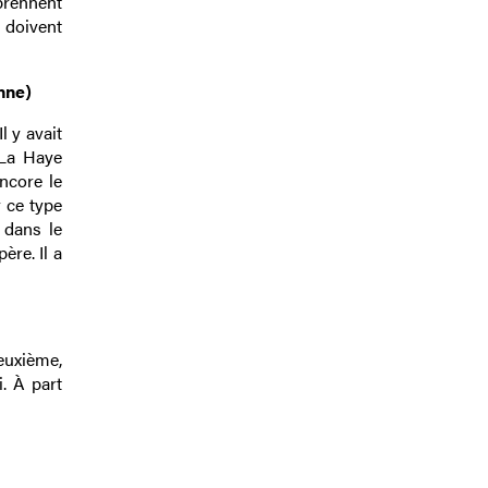
prennent
t doivent
nne)
l y avait
 La Haye
encore le
 ce type
 dans le
re. Il a
deuxième,
. À part