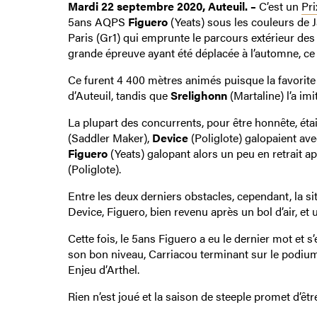
Mardi 22 septembre 2020, Auteuil. –
C’est un
Pri
5ans AQPS
Figuero
(Yeats) sous les couleurs de 
Paris (Gr1) qui emprunte le parcours extérieur des
grande épreuve ayant été déplacée à l’automne, ce tr
Ce furent 4 400 mètres animés puisque la favorit
d’Auteuil, tandis que
Srelighonn
(Martaline) l’a imi
La plupart des concurrents, pour être honnête, ét
(Saddler Maker),
Device
(Poliglote) galopaient av
Figuero
(Yeats) galopant alors un peu en retrait a
(Poliglote).
Entre les deux derniers obstacles, cependant, la si
Device, Figuero, bien revenu après un bol d’air, et 
Cette fois, le 5ans Figuero a eu le dernier mot et
son bon niveau, Carriacou terminant sur le podium 
Enjeu d’Arthel.
Rien n’est joué et la saison de steeple promet d’êt