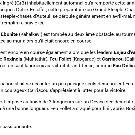
x Ingré
(Gr3) inhabituellement automnal qu’a remporté cette ann
Jacques Détré. En effet, cette préparatoire au Grand Steeple-Cha
 steeple-chases d’Auteuil se déroule généralement en avril-mai, 
emplin l’a suivie ici.
e
Ebonite
(Kahalkevi) est tombée au deuxième obstacle, au tourn
tée au mur alors qu’il était encore en course.
aient encore en course également alors que les leaders
Enjeu d’A
ec
Roxinela
(Muhtathir),
Feu Follet
(Kapgarde) et
Carriacou
(Calif
près un saut laborieux au rail-ditch-and-fence, comme
Fou Délic
tuation allait se décanter un peu puisque seuls demeuraient Feu F
un courageux Carriacou s’apprêtaient à lutter pour la victoire.
 s’est imposé au finish de 3 longueurs sur un Device décidément r
à une bonne longueur. Feu Follet a craqué pour finir, après Roxi
re passionnante.