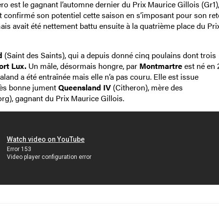
o est le gagnant l’automne dernier du Prix Maurice Gillois (Gr1),
vait confirmé son potentiel cette saison en s’imposant pour son re
is avait été nettement battu ensuite à la quatrième place du Pri
d
(Saint des Saints), qui a depuis donné cinq poulains dont trois
ort Lux.
Un mâle, désormais hongre, par
Montmartre
est né en 2
land a été entraînée mais elle n’a pas couru. Elle est issue
très bonne jument
Queensland IV
(Citheron), mère des
g), gagnant du Prix Maurice Gillois.