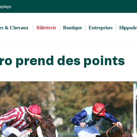
Aller
Replays
au
contenu
principal
s & Chevaux 
Billetterie
Boutique
Entreprises
Hippod
ero prend des points