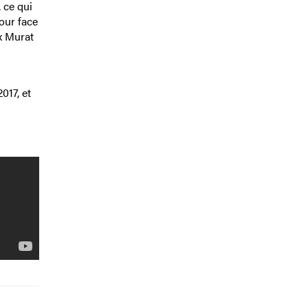
 ce qui
tour face
x Murat
017, et