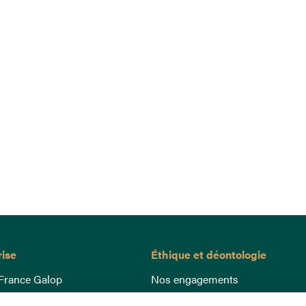
rise
Éthique et déontologie
France Galop
Nos engagements
ance
Lutte anti-dopage