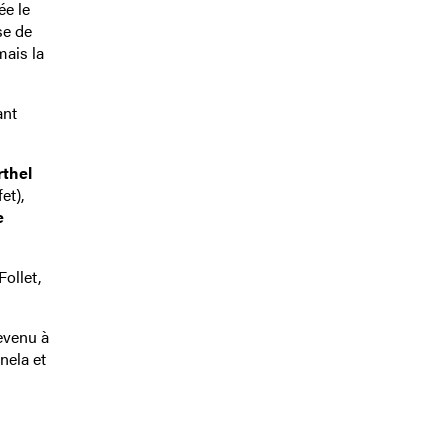
ée le
se de
mais la
ant
rthel
et),
e
ollet,
evenu à
nela et