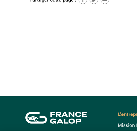
L'entrep
Mission 
Gouvern
15 Boulevard de Douaumont