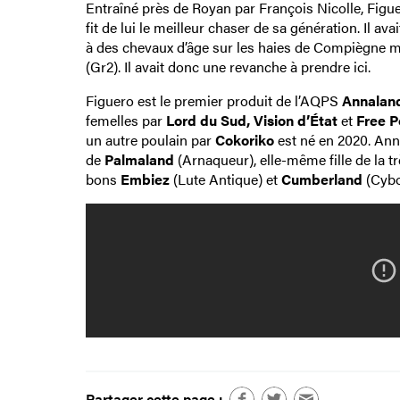
Entraîné près de Royan par François Nicolle, Figuer
fit de lui le meilleur chaser de sa génération. Il a
à des chevaux d’âge sur les haies de Compiègne ma
(Gr2). Il avait donc une revanche à prendre ici.
Figuero est le premier produit de l’AQPS
Annalan
femelles par
Lord du Sud, Vision d’État
et
Free P
un autre poulain par
Cokoriko
est né en 2020. Anna
de
Palmaland
(Arnaqueur), elle-même fille de la 
bons
Embiez
(Lute Antique) et
Cumberland
(Cybor
Partager cette page :