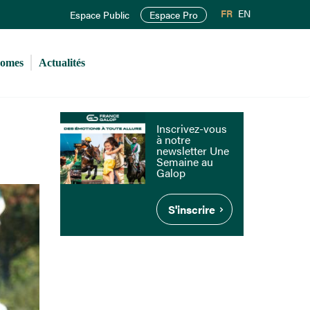
FR
EN
Espace Public
Espace Pro
romes
Actualités
Inscrivez-vous
à notre
newsletter Une
Semaine au
Galop
S'inscrire