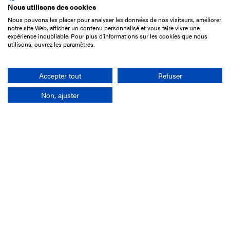
Nous utilisons des cookies
Nous pouvons les placer pour analyser les données de nos visiteurs, améliorer
15 Boulevard de Douaumont
notre site Web, afficher un contenu personnalisé et vous faire vivre une
75017 Paris
expérience inoubliable. Pour plus d'informations sur les cookies que nous
utilisons, ouvrez les paramètres.
01 49 10 20 29
Rechercher
Accepter tout
Refuser
Non, ajuster
L'entreprise
Mission France Galop
Gouvernance
Baromètre du Galop
Comptes sociaux
Comprendre les courses
Docuthèque
Métiers
Offres d'emploi