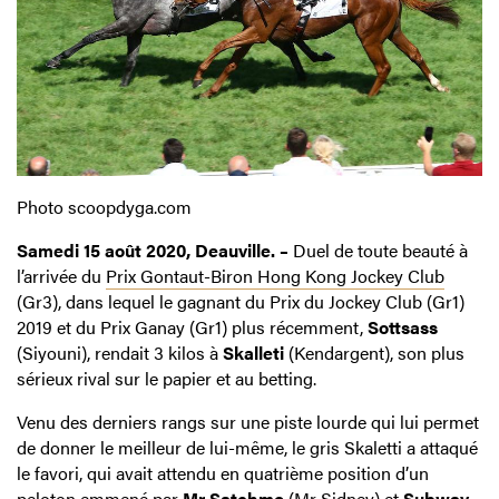
Photo scoopdyga.com
Samedi 15 août 2020, Deauville. –
Duel de toute beauté à
l’arrivée du
Prix Gontaut-Biron Hong Kong Jockey Club
(Gr3), dans lequel le gagnant du Prix du Jockey Club (Gr1)
2019 et du Prix Ganay (Gr1) plus récemment,
Sottsass
(Siyouni), rendait 3 kilos à
Skalleti
(Kendargent), son plus
sérieux rival sur le papier et au betting.
Venu des derniers rangs sur une piste lourde qui lui permet
de donner le meilleur de lui-même, le gris Skaletti a attaqué
le favori, qui avait attendu en quatrième position d’un
peloton emmené par
Mr Satchmo
(Mr Sidney) et
Subway