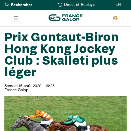
Rechercher
Aller
EN
Direct et Replays
au
contenu
principal
Prix Gontaut-Biron
Hong Kong Jockey
Club : Skalleti plus
léger
Samedi 15 août 2020 - 16:25
France Galop