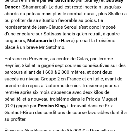
Dancer
(Shamardal). Le duel est resté incertain jusqu’aux
abords du poteau mais plus le combat durait, plus Skalleti a
pu profiter de sa situation favorable au poids. Le
représentant de Jean-Claude Seroul s’est donc imposé
d’une encolure sur Sottsass tandis qu’en retrait, à quatre
longueurs,
Motamarris
(Le Havre) prenait la troisième
place à un brave Mr Satchmo.
Entraîné en Provence, au centre de Calas, par Jérôme
Reynier, Skalleti a gagné sept courses consécutives sur des
parcours allant de 1 600 à 2 000 mètres, et dont deux
succès au niveau Groupe 2 en France et en Italie, avant de
prendre du repos à l’automne dernier. Troisième pour sa
rentrée après six mois d’absence avec deux kilos de
pénalité, et a nouveau troisième dans le Prix du Muguet
(Gr2) gagné par
Persian King,
il trouvait dans ce Prix
Gontaut-Biron des conditions de course favorables dont il a
su profiter.
Élevé par Guy Pariente, vendu 85 000 € à Deauville au