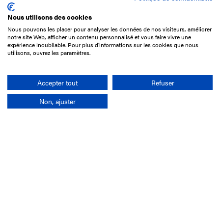
Nous utilisons des cookies
Nous pouvons les placer pour analyser les données de nos visiteurs, améliorer
15 Boulevard de Douaumont
notre site Web, afficher un contenu personnalisé et vous faire vivre une
75017 Paris
expérience inoubliable. Pour plus d'informations sur les cookies que nous
utilisons, ouvrez les paramètres.
01 49 10 20 29
Rechercher
Accepter tout
Refuser
Non, ajuster
L'entreprise
Mission France Galop
Gouvernance
Baromètre du Galop
Comptes sociaux
Comprendre les courses
Docuthèque
Métiers