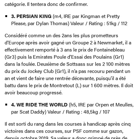
catégorie. Il tentera donc de confirmer.
3. PERSIAN KING
(m4, IRE par Kingman et Pretty
Please, par Dylan Thomas) Valeur / Rating : 51kg / 112
Considéré comme un des 2ans les plus prometteurs
d’Europe après avoir gagné un Groupe 2 à Newmarket, il a
effectivement remporté à 3 ans le prix de Fontainebleau
(Gr3) puis la Emirates Poule d’Essai des Poulains (Gr1)
dans la foulée. Deuxième de Sottsass sur les 2 100 mètres
du prix du Jockey Club (Gr1), il n’a pas recouru pendant un
an et vient de faire une rentrée décevante, puisqu’il a été
battu dans le prix de Montretout (L) sur 1 600 mètres. Il doit
avoir beaucoup progressé.
4. WE RIDE THE WORLD
(h5, IRE par Orpen et Meulles,
par Scat Daddy) Valeur / Rating : 48,5kg / 107
Il est sorti du rang dans les courses à handicap après cinq
victoires dans ces courses, sur PSF comme sur gazon,
depuis octobre 2019. Sa valeur a donc grimpé de près de