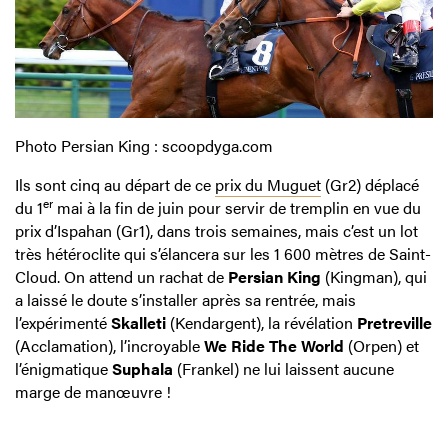
Photo Persian King : scoopdyga.com
Ils sont cinq au départ de ce
prix du Muguet
(Gr2) déplacé
er
du 1
mai à la fin de juin pour servir de tremplin en vue du
prix d’Ispahan (Gr1), dans trois semaines, mais c’est un lot
très hétéroclite qui s’élancera sur les 1 600 mètres de Saint-
Cloud. On attend un rachat de
Persian King
(Kingman), qui
a laissé le doute s’installer après sa rentrée, mais
l’expérimenté
Skalleti
(Kendargent), la révélation
Pretreville
(Acclamation), l’incroyable
We Ride The World
(Orpen) et
l’énigmatique
Suphala
(Frankel) ne lui laissent aucune
marge de manœuvre !