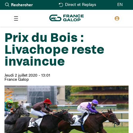
Rechercher
Aller
EN
Direct et Replays
au
contenu
principal
Prix du Bois :
Livachope reste
invaincue
Jeudi 2 juillet 2020 - 13:01
France Galop