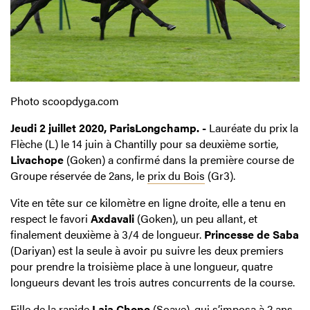
Photo scoopdyga.com
Jeudi 2 juillet 2020, ParisLongchamp. -
Lauréate du prix la
Flèche (L) le 14 juin à Chantilly pour sa deuxième sortie,
Livachope
(Goken) a confirmé dans la première course de
Groupe réservée de 2ans, le
prix du Bois
(Gr3).
Vite en tête sur ce kilomètre en ligne droite, elle a tenu en
respect le favori
Axdavali
(Goken), un peu allant, et
finalement deuxième à 3/4 de longueur.
Princesse de Saba
(Dariyan) est la seule à avoir pu suivre les deux premiers
pour prendre la troisième place à une longueur, quatre
longueurs devant les trois autres concurrents de la course.
Fille de la rapide
Laia Chope
(Soave), qui s’imposa à 2 ans