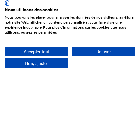
Nous utilisons des cookies
Nous pouvons les placer pour analyser les données de nos visiteurs, améliorer
15 Boulevard de Douaumont
notre site Web, afficher un contenu personnalisé et vous faire vivre une
75017 Paris
expérience inoubliable. Pour plus d'informations sur les cookies que nous
utilisons, ouvrez les paramètres.
01 49 10 20 29
Rechercher
Accepter tout
Refuser
Non, ajuster
L'entreprise
Mission France Galop
Gouvernance
Baromètre du Galop
Comptes sociaux
Comprendre les courses
Docuthèque
Métiers