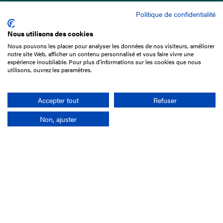
Politique de confidentialité
Nous utilisons des cookies
Nous pouvons les placer pour analyser les données de nos visiteurs, améliorer
15 Boulevard de Douaumont
notre site Web, afficher un contenu personnalisé et vous faire vivre une
75017 Paris
expérience inoubliable. Pour plus d'informations sur les cookies que nous
utilisons, ouvrez les paramètres.
01 49 10 20 29
Rechercher
Accepter tout
Refuser
Non, ajuster
L'entreprise
Mission France Galop
Gouvernance
Baromètre du Galop
Comptes sociaux
Comprendre les courses
Docuthèque