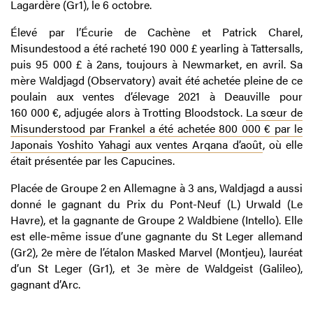
Lagardère (Gr1), le 6 octobre.
Élevé par l’Écurie de Cachène et Patrick Charel,
Misundestood a été racheté 190 000 £ yearling à Tattersalls,
puis 95 000 £ à 2ans, toujours à Newmarket, en avril. Sa
mère Waldjagd (Observatory) avait été achetée pleine de ce
poulain aux ventes d’élevage 2021 à Deauville pour
160 000 €, adjugée alors à Trotting Bloodstock.
La sœur de
Misunderstood par Frankel a été achetée 800 000 € par le
Japonais Yoshito Yahagi aux ventes Arqana d’août
, où elle
était présentée par les Capucines.
Placée de Groupe 2 en Allemagne à 3 ans, Waldjagd a aussi
donné le gagnant du Prix du Pont-Neuf (L) Urwald (Le
Havre), et la gagnante de Groupe 2 Waldbiene (Intello). Elle
est elle-même issue d’une gagnante du St Leger allemand
(Gr2), 2e mère de l’étalon Masked Marvel (Montjeu), lauréat
d’un St Leger (Gr1), et 3e mère de Waldgeist (Galileo),
gagnant d’Arc.