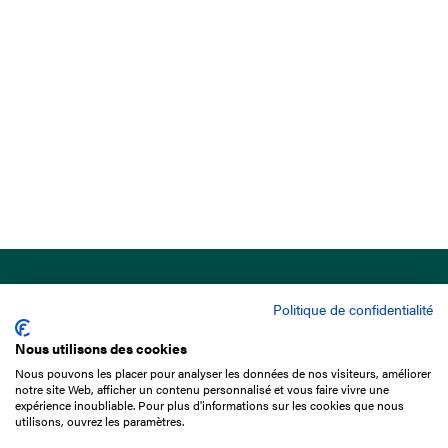
Politique de confidentialité
Nous utilisons des cookies
Nous pouvons les placer pour analyser les données de nos visiteurs, améliorer
15 Boulevard de Douaumont
notre site Web, afficher un contenu personnalisé et vous faire vivre une
75017 Paris
expérience inoubliable. Pour plus d'informations sur les cookies que nous
utilisons, ouvrez les paramètres.
01 49 10 20 29