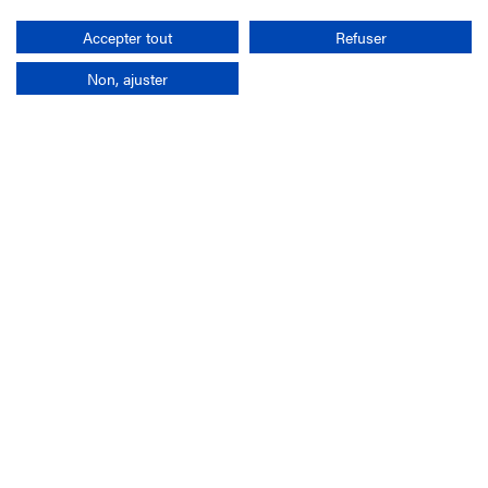
Rechercher
Accepter tout
Refuser
Non, ajuster
L'entreprise
Mission France Galop
Gouvernance
Baromètre du Galop
Comptes sociaux
Comprendre les courses
Docuthèque
Métiers
Offres d'emploi
Offres de stage
Appel d'offres
Partenaires