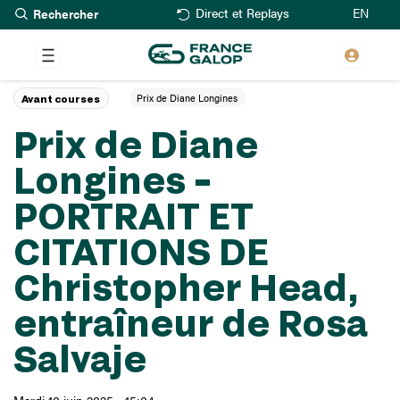
Rechercher
Aller
EN
Direct et Replays
au
contenu
principal
Prix de Diane Longines
Avant courses
Prix de Diane
Longines –
PORTRAIT ET
CITATIONS DE
Christopher Head,
entraîneur de Rosa
Salvaje