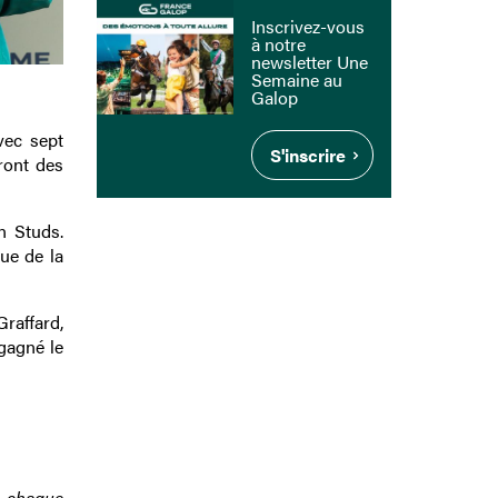
Inscrivez-vous
à notre
newsletter Une
Semaine au
Galop
vec sept
S'inscrire
ront des
n Studs.
ue de la
Graffard,
 gagné le
, chaque