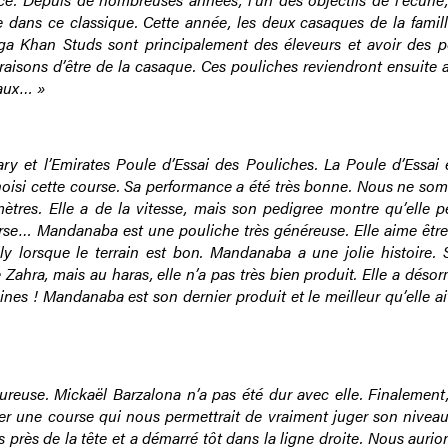
e dans ce classique. Cette année, les deux casaques de la famill
Aga Khan Studs sont principalement des éleveurs et avoir des p
 raisons d’être de la casaque. Ces pouliches reviendront ensuite 
vaux… »
ry et l’Emirates Poule d’Essai des Pouliches. La Poule d’Essai 
hoisi cette course. Sa performance a été très bonne. Nous ne so
mètres. Elle a de la vitesse, mais son pedigree montre qu’elle p
urse… Mandanaba est une pouliche très généreuse. Elle aime êtr
ly lorsque le terrain est bon. Mandanaba a une jolie histoire. 
ahra, mais au haras, elle n’a pas très bien produit. Elle a désor
pines ! Mandanaba est son dernier produit et le meilleur qu’elle a
eureuse. Mickaël Barzalona n’a pas été dur avec elle. Finalement,
er une course qui nous permettrait de vraiment juger son niveau.
s près de la tête et a démarré tôt dans la ligne droite. Nous auri