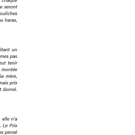
e seront
ouliches
au haras,
étant un
mmes pas
eut tenir
e montée
Sa mère,
mais pris
it donné.
 elle n’a
 Le Prix
ons pensé