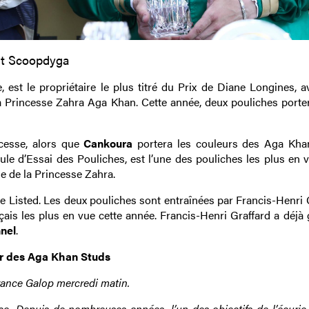
it Scoopdyga
 est le propriétaire le plus titré du Prix de Diane Longines, a
 la Princesse Zahra Aga Khan. Cette année, deux pouliches porte
ncesse, alors que
Cankoura
portera les couleurs des Aga Kha
le d’Essai des Pouliches, est l’une des pouliches les plus en v
e de la Princesse Zahra.
une Listed. Les deux pouliches sont entraînées par Francis-Henri 
ançais les plus en vue cette année. Francis-Henri Graffard a déjà
nel
.
r des Aga Khan Studs
France Galop mercredi matin.
ce. Depuis de nombreuses années, l’un des objectifs de l’écurie