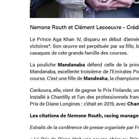
Nemone Routh et Clément Lecoeuvre - Créd
Le Prince Aga Khan IV, disparu en début d’année,
victoires*. Son œuvre est perpétuée par sa fille,
casaques de cete grande famille des courses.
La pouliche
Mandanaba
défend celle de la pri
Mandanaba, excellente troisième de l’Emirates Pou
course. C’est une fille de
Mandesha
, la championn
Cankoura, elle, vient de gagner le Prix Finlande, 
installé à Chantilly et l’un des professionnels fr
Prix de Diane Longines : c’était en 2019, avec
Chan
Les citations de Nemone Routh, racing manage
Extraits de la conférence de presse organisée par 
« Le Prix de Diane était une course chère au Prin