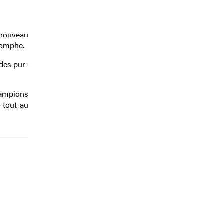
 nouveau
iomphe.
des pur-
champions
 tout au