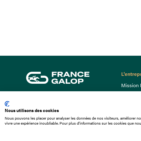
L'entrep
Mission 
Gouvern
15 Boulevard de Douaumont
Baromètr
75017 Paris
Nous utilisons des cookies
Comptes
01 49 10 20 29
Nous pouvons les placer pour analyser les données de nos visiteurs, améliorer not
Comprend
vivre une expérience inoubliable. Pour plus d'informations sur les cookies que nou
Rechercher
Docuthè
Métiers