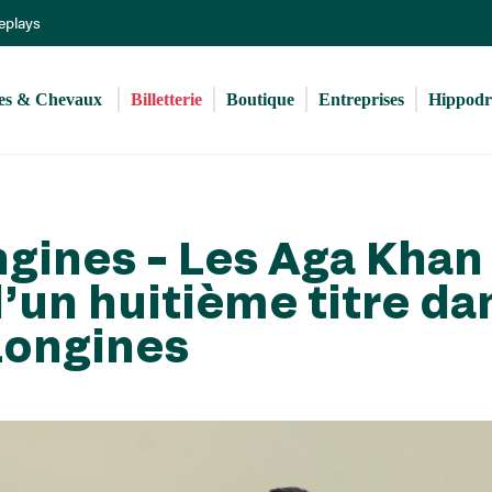
Aller
Replays
au
contenu
principal
s & Chevaux 
Billetterie
Boutique
Entreprises
Hippod
ngines – Les Aga Khan
’un huitième titre da
 Longines