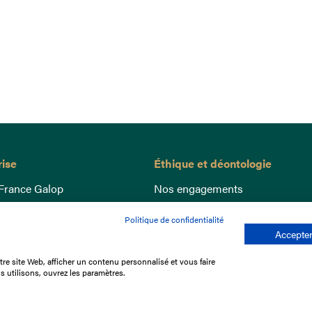
rise
Éthique et déontologie
France Galop
Nos engagements
ance
Lutte anti-dopage
Politique de confidentialité
e du Galop
Bien être equin
Accepter
 sociaux
Index Egalité Femmes-Hommes
re site Web, afficher un contenu personnalisé et vous faire
re les courses
Jeu responsable
s utilisons, ouvrez les paramètres.
que