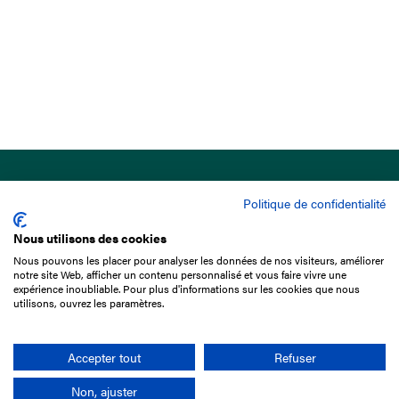
Politique de confidentialité
Nous utilisons des cookies
Nous pouvons les placer pour analyser les données de nos visiteurs, améliorer
15 Boulevard de Douaumont
notre site Web, afficher un contenu personnalisé et vous faire vivre une
75017 Paris
expérience inoubliable. Pour plus d'informations sur les cookies que nous
utilisons, ouvrez les paramètres.
01 49 10 20 29
Rechercher
Accepter tout
Refuser
Non, ajuster