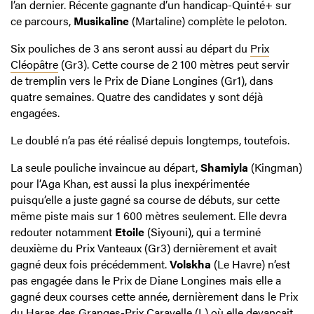
l’an dernier. Récente gagnante d’un handicap-Quinté+ sur
ce parcours,
Musikaline
(Martaline) complète le peloton.
Six pouliches de 3 ans seront aussi au départ du
Prix
Cléopâtre
(Gr3). Cette course de 2 100 mètres peut servir
de tremplin vers le Prix de Diane Longines (Gr1), dans
quatre semaines. Quatre des candidates y sont déjà
engagées.
Le doublé n’a pas été réalisé depuis longtemps, toutefois.
La seule pouliche invaincue au départ,
Shamiyla
(Kingman)
pour l’Aga Khan, est aussi la plus inexpérimentée
puisqu’elle a juste gagné sa course de débuts, sur cette
même piste mais sur 1 600 mètres seulement. Elle devra
redouter notamment
Etoile
(Siyouni), qui a terminé
deuxième du Prix Vanteaux (Gr3) dernièrement et avait
gagné deux fois précédemment.
Volskha
(Le Havre) n’est
pas engagée dans le Prix de Diane Longines mais elle a
gagné deux courses cette année, dernièrement dans le Prix
du Haras des Granges-Prix Caravelle (L) où elle devançait