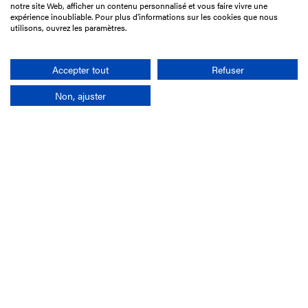
notre site Web, afficher un contenu personnalisé et vous faire vivre une
75017 Paris
expérience inoubliable. Pour plus d'informations sur les cookies que nous
utilisons, ouvrez les paramètres.
01 49 10 20 29
Rechercher
Accepter tout
Refuser
Non, ajuster
L'entreprise
Mission France Galop
Gouvernance
Baromètre du Galop
Comptes sociaux
Comprendre les courses
Docuthèque
Métiers
Offres d'emploi
Offres de stage