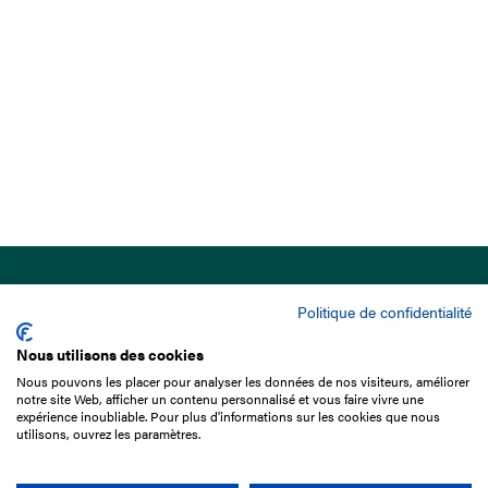
Politique de confidentialité
Nous utilisons des cookies
Nous pouvons les placer pour analyser les données de nos visiteurs, améliorer
15 Boulevard de Douaumont
notre site Web, afficher un contenu personnalisé et vous faire vivre une
75017 Paris
expérience inoubliable. Pour plus d'informations sur les cookies que nous
utilisons, ouvrez les paramètres.
01 49 10 20 29