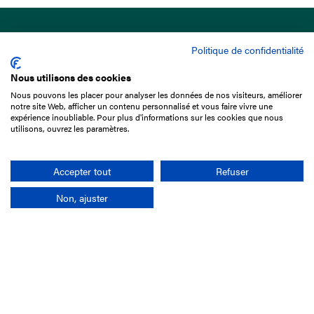
Politique de confidentialité
Nous utilisons des cookies
Nous pouvons les placer pour analyser les données de nos visiteurs, améliorer
15 Boulevard de Douaumont
notre site Web, afficher un contenu personnalisé et vous faire vivre une
75017 Paris
expérience inoubliable. Pour plus d'informations sur les cookies que nous
utilisons, ouvrez les paramètres.
01 49 10 20 29
Rechercher
Accepter tout
Refuser
Non, ajuster
L'entreprise
Mission France Galop
Gouvernance
Baromètre du Galop
Comptes sociaux