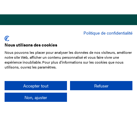
Politique de confidentialité
Nous utilisons des cookies
Nous pouvons les placer pour analyser les données de nos visiteurs, améliorer
15 Boulevard de Douaumont
notre site Web, afficher un contenu personnalisé et vous faire vivre une
75017 Paris
expérience inoubliable. Pour plus d'informations sur les cookies que nous
utilisons, ouvrez les paramètres.
01 49 10 20 29
Rechercher
Accepter tout
Refuser
Non, ajuster
L'entreprise
Mission France Galop
Gouvernance
Baromètre du Galop