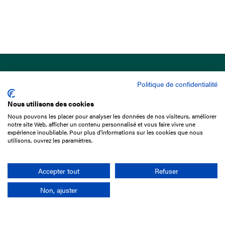
Politique de confidentialité
Nous utilisons des cookies
Nous pouvons les placer pour analyser les données de nos visiteurs, améliorer
15 Boulevard de Douaumont
notre site Web, afficher un contenu personnalisé et vous faire vivre une
75017 Paris
expérience inoubliable. Pour plus d'informations sur les cookies que nous
utilisons, ouvrez les paramètres.
01 49 10 20 29
Rechercher
Accepter tout
Refuser
Non, ajuster
L'entreprise
Mission France Galop