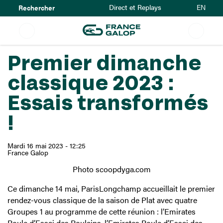
Rechercher
Aller
EN
Direct et Replays
au
contenu
principal
Premier dimanche
classique 2023 :
Essais transformés
!
Mardi 16 mai 2023 - 12:25
France Galop
Photo scoopdyga.com
Ce dimanche 14 mai, ParisLongchamp accueillait le premier
rendez-vous classique de la saison de Plat avec quatre
Groupes 1 au programme de cette réunion : l’Emirates
Poule d’Essai des Poulains, l’Emirates Poule d’Essai des