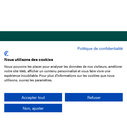
Politique de confidentialité
Nous utilisons des cookies
Nous pouvons les placer pour analyser les données de nos visiteurs, améliorer
15 Boulevard de Douaumont
notre site Web, afficher un contenu personnalisé et vous faire vivre une
75017 Paris
expérience inoubliable. Pour plus d'informations sur les cookies que nous
utilisons, ouvrez les paramètres.
01 49 10 20 29
Rechercher
Accepter tout
Refuser
Non, ajuster
L'entreprise